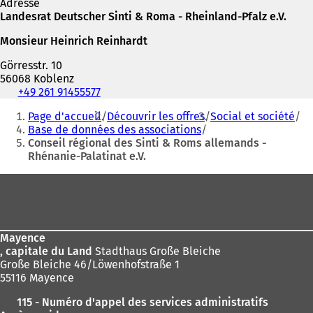
Adresse
Landesrat Deutscher Sinti & Roma - Rheinland-Pfalz e.V.
Monsieur Heinrich Reinhardt
Görresstr. 10
56068 Koblenz
Téléphone,
+49 261 91455577
fax
Vous
Page d'accueil
Découvrir les offres
Social et société
et
êtes
Base de données des associations
adresse
Conseil régional des Sinti & Roms allemands -
ici
électronique
Rhénanie-Palatinat e.V.
:
Pied
de
page
Mayence
, capitale du Land
Stadthaus Große Bleiche
Große Bleiche 46/Löwenhofstraße 1
55116 Mayence
115 - Numéro d'appel des services administratifs