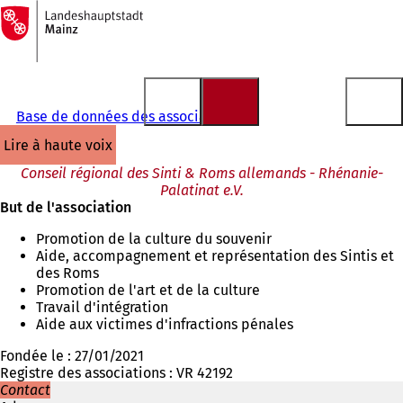
Vers
la
Accéder au contenu
page
d'accueil
Base de données des associations
lire à haute voix
Conseil régional des Sinti & Roms allemands - Rhénanie-
Palatinat e.V.
But de l'association
Promotion de la culture du souvenir
Aide, accompagnement et représentation des Sintis et
des Roms
Promotion de l'art et de la culture
Travail d'intégration
Aide aux victimes d'infractions pénales
Fondée le : 27/01/2021
Registre des associations : VR 42192
Contact