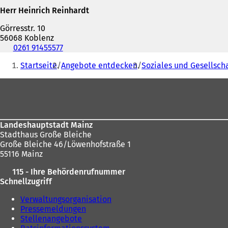
Herr Heinrich Reinhardt
Görresstr. 10
56068 Koblenz
Telefon,
0261 91455577
Fax
Sie
Startseite
Angebote entdecken
Soziales und Gesellsch
und
befinden
E-
Fußbereich
sich
Mail-
Adresse
hier:
Landeshauptstadt Mainz
Stadthaus Große Bleiche
Große Bleiche 46/Löwenhofstraße 1
55116 Mainz
115 - Ihre Behördenrufnummer
Schnellzugriff
Verwaltungsorganisation
Pressemeldungen
Stellenangebote