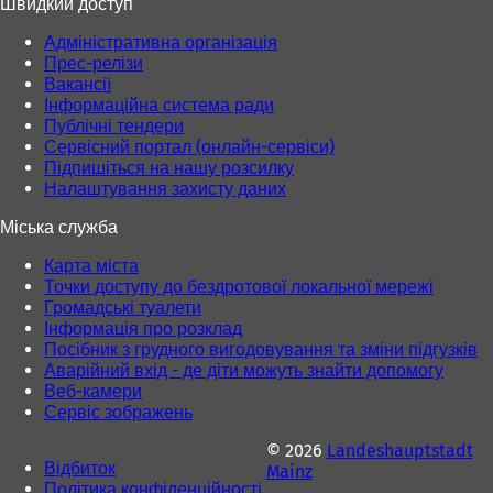
Швидкий доступ
Адміністративна організація
Прес-релізи
Вакансії
Інформаційна система ради
Публічні тендери
Сервісний портал (онлайн-сервіси)
Підпишіться на нашу розсилку
Налаштування захисту даних
Міська служба
Карта міста
Точки доступу до бездротової локальної мережі
Громадські туалети
Інформація про розклад
Посібник з грудного вигодовування та зміни підгузків
Аварійний вхід - де діти можуть знайти допомогу
Веб-камери
Сервіс зображень
© 2026
Landeshauptstadt
Відбиток
Mainz
Політика конфіденційності