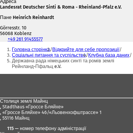
Адреса
Landesrat Deutscher Sinti & Roma - Rheinland-Pfalz e.V.
Пане Heinrich Reinhardt
Görresstr. 10
56068 Koblenz
Телефон,
+49 261 91455577
факс
Ти
Головна сторінка
Відкрийте для себе пропозиції
та
тут:
Соціальні питання та суспільство
Клубна база даних
адреса
Державна рада німецьких синті та ромів землі
електронної
Рейнланд-Пфальц e.V.
пошти
Зона
для
ніг
Столиця землі Майнц
,
Stadthaus «Гроссе Бляйхе»
, «Гроссе Бляйхе» 46/«Льовенхофштрассе» 1
, 55116 Майнц
115 — номер телефону адміністрації