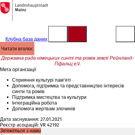
На
головну
Перейти до змісту
сторінку
Клубна база даних
читати вголос
Державна рада німецьких синті та ромів землі Рейнланд-
Пфальц e.V.
Мета організації
Сприяння культурі пам'яті
Допомога, підтримка та представництво інтересів
синти та ромів
Підтримка мистецтва та культури
Інтеграційна робота
Допомога жертвам злочинів
Дата заснування: 27.01.2021
Реєстр асоціацій: VR 42192
Зв'яжіться з нами