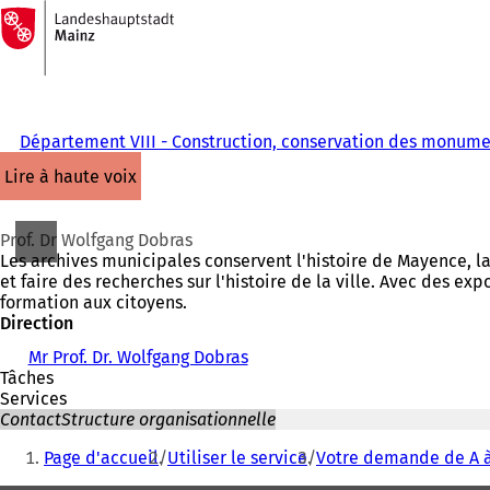
Vers
la
Accéder au contenu
page
d'accueil
Département VIII - Construction, conservation des monume
lire à haute voix
Prof. Dr Wolfgang Dobras
Les archives municipales conservent l'histoire de Mayence, l
et faire des recherches sur l'histoire de la ville. Avec des e
formation aux citoyens.
Direction
Mr Prof. Dr. Wolfgang Dobras
Tâches
Services
Contact
Structure organisationnelle
Vous
Page d'accueil
Utiliser le service
Votre demande de A à
êtes