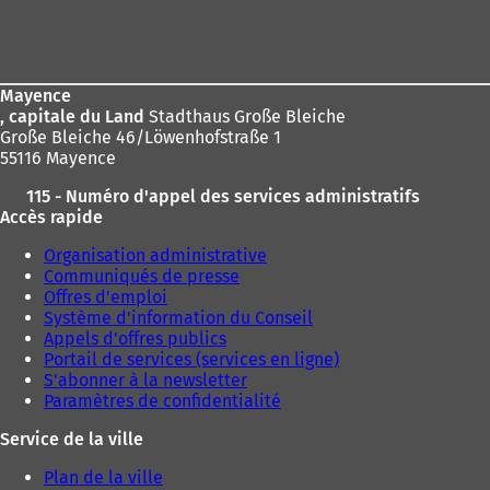
Pied
ici
de
:
page
Mayence
, capitale du Land
Stadthaus Große Bleiche
Große Bleiche 46/Löwenhofstraße 1
55116 Mayence
115 - Numéro d'appel des services administratifs
Accès rapide
Organisation administrative
Communiqués de presse
Offres d'emploi
Système d'information du Conseil
Appels d'offres publics
Portail de services (services en ligne)
S'abonner à la newsletter
Paramètres de confidentialité
Service de la ville
Plan de la ville