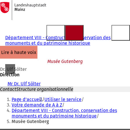
Vers
la
Accéder au contenu
page
d'accueil
Département VIII - Construction, conservation des
monuments et du patrimoine historique
lire à haute voix
Musée Gutenberg
Dr. Ulf Sölter
Direction
Mr Dr. Ulf Sölter
Contact
Structure organisationnelle
Vous
Page d'accueil
Utiliser le service
êtes
Votre demande de A à Z
Département VIII - Construction, conservation des
ici
monuments et du patrimoine historique
:
Musée Gutenberg