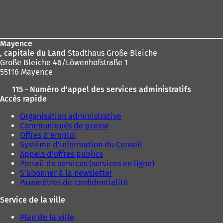
Pied
de
page
Mayence
, capitale du Land
Stadthaus Große Bleiche
Große Bleiche 46/Löwenhofstraße 1
55116 Mayence
115 - Numéro d'appel des services administratifs
Accès rapide
Organisation administrative
Communiqués de presse
Offres d'emploi
Système d'information du Conseil
Appels d'offres publics
Portail de services (services en ligne)
S'abonner à la newsletter
Paramètres de confidentialité
Service de la ville
Plan de la ville