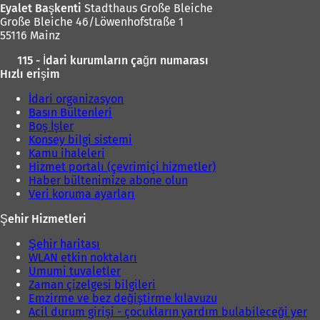
Eyalet Başkenti
Stadthaus Große Bleiche
Große Bleiche 46/Löwenhofstraße 1
55116 Mainz
115 - İdari kurumların çağrı numarası
Hızlı erişim
İdari organizasyon
Basın Bültenleri
Boş İşler
Konsey bilgi sistemi
Kamu ihaleleri
Hizmet portalı (çevrimiçi hizmetler)
Haber bültenimize abone olun
Veri koruma ayarları
Şehir Hizmetleri
Şehir haritası
WLAN etkin noktaları
Umumi tuvaletler
Zaman çizelgesi bilgileri
Emzirme ve bez değiştirme kılavuzu
Acil durum girişi - çocukların yardım bulabileceği yer