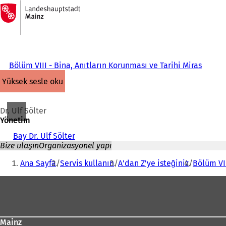
Ana
sayfaya
İçeriğe atla
Bölüm VIII - Bina, Anıtların Korunması ve Tarihi Miras
yüksek sesle oku
Dr. Ulf Sölter
Yönetim
Bay Dr. Ulf Sölter
Bize ulaşın
Organizasyonel yapı
Buradasınız:
Ana Sayfa
Servis kullanın
A'dan Z'ye isteğiniz
Bölüm VII
Ayak
bölgesi
Mainz