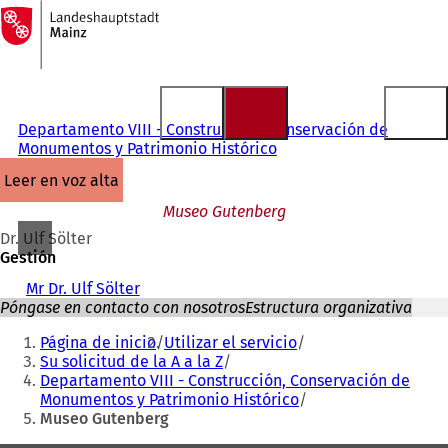
A
la
Saltar al contenido
página
de
inicio
Departamento VIII - Construcción, Conservación de
Monumentos y Patrimonio Histórico
leer en voz alta
Museo Gutenberg
Dr. Ulf Sölter
Gestión
Mr Dr. Ulf Sölter
Póngase en contacto con nosotros
Estructura organizativa
Estás
Página de inicio
Utilizar el servicio
aquí:
Su solicitud de la A a la Z
Departamento VIII - Construcción, Conservación de
Monumentos y Patrimonio Histórico
Museo Gutenberg