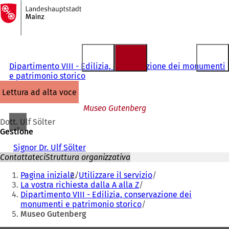
Alla
pagina
Vai al contenuto
iniziale
Dipartimento VIII - Edilizia, conservazione dei monumenti
e patrimonio storico
lettura ad alta voce
Museo Gutenberg
Dott. Ulf Sölter
Gestione
Signor Dr. Ulf Sölter
Contattateci
Struttura organizzativa
Siete
Pagina iniziale
Utilizzare il servizio
qui:
La vostra richiesta dalla A alla Z
Dipartimento VIII - Edilizia, conservazione dei
monumenti e patrimonio storico
Museo Gutenberg