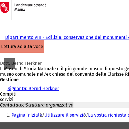
Alla
pagina
Vai al contenuto
iniziale
Dipartimento VIII - Edilizia, conservazione dei monumenti 
lettura ad alta voce
Dott. Bernd Herkner
Il Museo di Storia Naturale è il più grande museo di questo g
museo comunale nell’ex chiesa del convento delle Clarisse Ri
Gestione
Signor Dr. Bernd Herkner
Compiti
servizi
Contattateci
Struttura organizzativa
Siete
Pagina iniziale
Utilizzare il servizio
La vostra richiesta 
qui:
Area