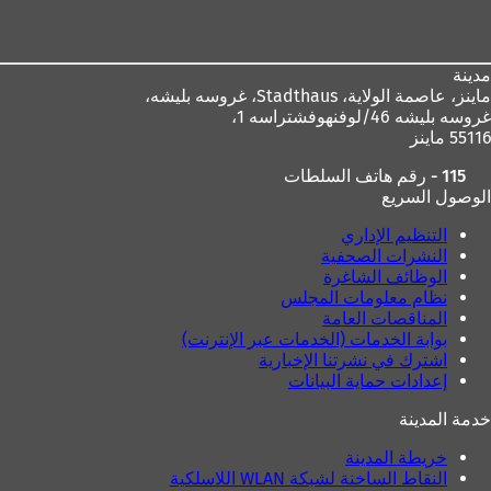
القدم
مدينة
ماينز، عاصمة الولاية،
Stadthaus، غروسه بليشه،
غروسه بليشه 46/لوفنهوفشتراسه 1،
55116 ماينز
115 - رقم هاتف السلطات
الوصول السريع
التنظيم الإداري
النشرات الصحفية
الوظائف الشاغرة
نظام معلومات المجلس
المناقصات العامة
بوابة الخدمات (الخدمات عبر الإنترنت)
اشترك في نشرتنا الإخبارية
إعدادات حماية البيانات
خدمة المدينة
خريطة المدينة
النقاط الساخنة لشبكة WLAN اللاسلكية