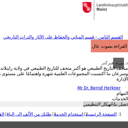
إلى
الصفحة
الانتقال إلى المحتوى
الرئيسية
القسم الثامن - قسم المباني والحفاظ على الآثار والتراث التاريخي
القراءة بصوت عالٍ
د. بيرند هيركنر
متحف التاريخ الطبيعي هو أكبر متحف للتاريخ الطبيعي في ولاية راينلا
وسرعان ما اكتسبت المجموعات العلمية شهرة واهتمامًا على مستوى يت
الإدارة
Mr Dr. Bernd Herkner
المهام
الخدمات
اتصل بنا
الهيكل التنظيمي
أنت
الصفحة الرئيسية
استخدام الخدمة
طلبك من الألف إلى الياء
الق
هنا
منطقة