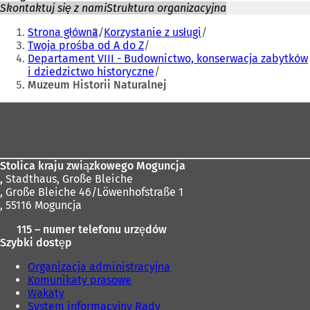
Skontaktuj się z nami
Struktura organizacyjna
Jesteś
Strona główna
Korzystanie z usługi
tutaj:
Twoja prośba od A do Z
Departament VIII - Budownictwo, konserwacja zabytków
i dziedzictwo historyczne
Muzeum Historii Naturalnej
Obszar
stóp
Stolica kraju związkowego Moguncja
,
Stadthaus, Große Bleiche
, Große Bleiche 46/Löwenhofstraße 1
, 55116 Moguncja
115 – numer telefonu urzędów
Szybki dostęp
Organizacja administracyjna
Komunikaty prasowe
Wakaty
System informacyjny Rady