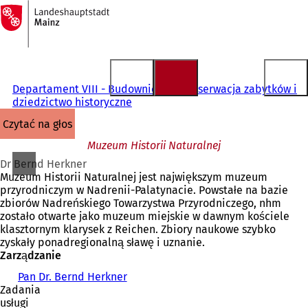
Do
strony
Przejdź do treści
głównej
Departament VIII - Budownictwo, konserwacja zabytków i
dziedzictwo historyczne
czytać na głos
Muzeum Historii Naturalnej
Dr Bernd Herkner
Muzeum Historii Naturalnej jest największym muzeum
przyrodniczym w Nadrenii-Palatynacie. Powstałe na bazie
zbiorów Nadreńskiego Towarzystwa Przyrodniczego, nhm
zostało otwarte jako muzeum miejskie w dawnym kościele
klasztornym klarysek z Reichen. Zbiory naukowe szybko
zyskały ponadregionalną sławę i uznanie.
Zarządzanie
Pan Dr. Bernd Herkner
Zadania
usługi