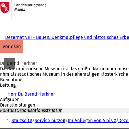
Zur
Startseite
Inhalt anspringen
Dezernat VIII - Bauen, Denkmalpflege und historisches Erb
vorlesen
Dr. Bernd Herkner
Das Naturhistorische Museum ist das größte Naturkundemuse
nhm als städtisches Museum in der ehemaligen Klosterkirche 
Beachtung.
Leitung
Herr Dr. Bernd Herkner
Aufgaben
Dienstleistungen
Kontakt
Organisationsstruktur
Sie
Startseite
Service nutzen
Ihr Anliegen von A bis Z
Deze
befinden