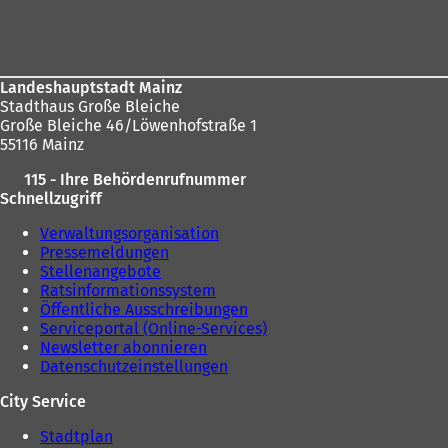
Fußbereich
sich
hier:
Landeshauptstadt Mainz
Stadthaus Große Bleiche
Große Bleiche 46/Löwenhofstraße 1
55116 Mainz
115 - Ihre Behördenrufnummer
Schnellzugriff
Verwaltungsorganisation
Pressemeldungen
Stellenangebote
Ratsinformationssystem
Öffentliche Ausschreibungen
Serviceportal (Online-Services)
Newsletter abonnieren
Datenschutzeinstellungen
City Service
Stadtplan