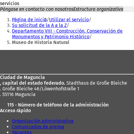
servicios
Póngase en contacto con nosotros
Estructura organizativa
Estás
Página de inicio
Utilizar el servicio
aquí:
Su solicitud de la A a la Z
Departamento VIII - Construcción, Conservación de
Monumentos y Patrimonio Histórico
Museo de Historia Natural
Zona
de
los
Ciudad de Maguncia
pies
, capital del estado federado.
Stadthaus de Große Bleiche
. Große Bleiche 46/Löwenhofstraße 1
. 55116 Maguncia
115 - Número de teléfono de la administración
Acceso rápido
Organización administrativa
Comunicados de prensa
Vacantes