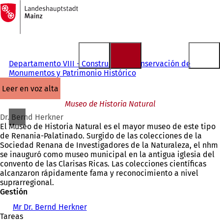
A
la
Saltar al contenido
página
de
inicio
Departamento VIII - Construcción, Conservación de
Monumentos y Patrimonio Histórico
leer en voz alta
Museo de Historia Natural
Dr. Bernd Herkner
El Museo de Historia Natural es el mayor museo de este tipo
de Renania-Palatinado. Surgido de las colecciones de la
Sociedad Renana de Investigadores de la Naturaleza, el nhm
se inauguró como museo municipal en la antigua iglesia del
convento de las Clarisas Ricas. Las colecciones científicas
alcanzaron rápidamente fama y reconocimiento a nivel
suprarregional.
Gestión
Mr Dr. Bernd Herkner
Tareas