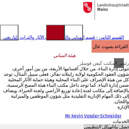
إلى
الصفحة
الانتقال إلى المحتوى
الرئيسية
القسم الثامن - قسم المباني والحفاظ على الآثار والتراث التاريخي
القراءة بصوت عالٍ
هيئة المباني
رئيس المكتب كيفن فوسلر
تتولى إدارة البناء، من خلال أقسامها الأربعة، من بين أمور أخرى،
شؤون العقود الحكومية لولاية راينلاند-بفالز. فعلى سبيل المثال، توجد
كل من هيئة الإشراف على البناء المحلية وهيئة حماية الآثار المحلية
ضمن إدارة البناء. كما توجد داخل مكتب البناء هيئة المسح الرسمية،
بالإضافة إلى مكاتب لجنة إعادة توزيع الأراضي ولجنة الخبراء. ويضاف
إلى ذلك المهام الإدارية التقليدية مثل شؤون الموظفين والميزانية
واللجان.
الإدارة
Mr Kevin Vossler-Schneider
الخدمات
اتصل بنا
الهيكل التنظيمي