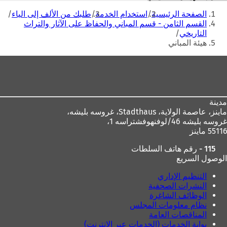
أنت
الصفحة الرئيسية
استخدام الخدمة
طلبك من الألف إلى الياء
هنا
القسم الثامن - قسم المباني والحفاظ على الآثار والتراث
التاريخي
هيئة المباني
منطقة
القدم
مدينة
ماينز، عاصمة الولاية،
Stadthaus، غروسه بليشه،
غروسه بليشه 46/لوفنهوفشتراسه 1،
55116 ماينز
115 - رقم هاتف السلطات
الوصول السريع
التنظيم الإداري
النشرات الصحفية
الوظائف الشاغرة
نظام معلومات المجلس
المناقصات العامة
بوابة الخدمات (الخدمات عبر الإنترنت)