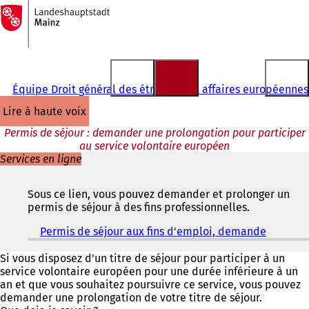
Vers
la
Accéder au contenu
page
d'accueil
Équipe Droit général des étrangers et affaires européennes
lire à haute voix
Permis de séjour : demander une prolongation pour participer
au service volontaire européen
Services en ligne
Sous ce lien, vous pouvez demander et prolonger un
permis de séjour à des fins professionnelles.
Permis de séjour aux fins d'emploi, demande
(
S
'
Si vous disposez d'un titre de séjour pour participer à un
o
service volontaire européen pour une durée inférieure à un
u
an et que vous souhaitez poursuivre ce service, vous pouvez
v
demander une prolongation de votre titre de séjour.