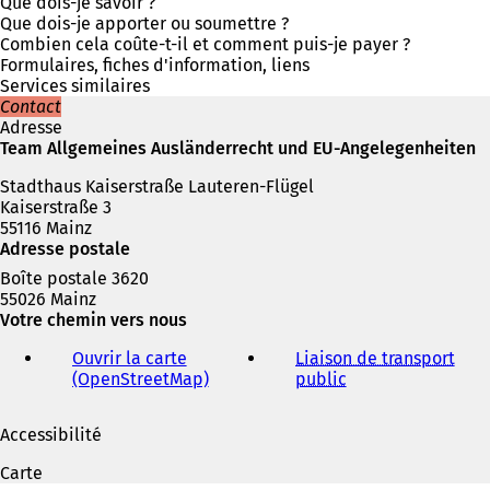
r
Que dois-je savoir ?
e
Que dois-je apporter ou soumettre ?
d
Combien cela coûte-t-il et comment puis-je payer ?
a
Formulaires, fiches d'information, liens
n
Services similaires
s
Contact
u
Adresse
n
Team Allgemeines Ausländerrecht und EU-Angelegenheiten
n
Stadthaus Kaiserstraße Lauteren-Flügel
o
Kaiserstraße 3
u
55116 Mainz
v
Adresse postale
e
l
Boîte postale 3620
o
55026 Mainz
n
Votre chemin vers nous
g
l
Ouvrir la carte
Liaison de transport
e
(OpenStreetMap)
(
public
(
t
S
S
)
'
'
Accessibilité
o
o
u
u
Carte
v
v