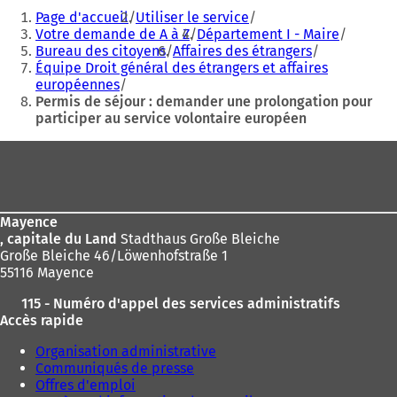
Vous
r
r
Page d'accueil
Utiliser le service
êtes
e
e
Votre demande de A à Z
Département I - Maire
d
d
Bureau des citoyens
Affaires des étrangers
ici
a
a
Équipe Droit général des étrangers et affaires
:
n
n
européennes
s
s
Permis de séjour : demander une prolongation pour
u
u
participer au service volontaire européen
n
n
n
n
Pied
o
o
de
u
u
v
v
page
e
e
Mayence
l
l
, capitale du Land
Stadthaus Große Bleiche
o
o
Große Bleiche 46/Löwenhofstraße 1
n
n
55116 Mayence
g
g
l
l
115 - Numéro d'appel des services administratifs
e
e
Accès rapide
t
t
)
)
Organisation administrative
Communiqués de presse
Offres d'emploi