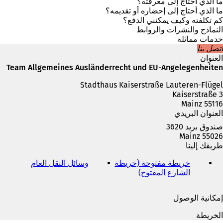
ف
ما الذي أحتاج إلى معرفته؟
ي
ما الذي أحتاج إلى إحضاره أو تقديمه؟
ع
كم تكلفته وكيف يمكنني الدفع؟
ل
النماذج والنشرات والروابط
ا
خدمات مماثلة
م
اتصل بنا
ة
العنوان
ت
Team Allgemeines Ausländerrecht und EU-Angelegenheiten
ب
Stadthaus Kaiserstraße Lauteren-Flügel
و
Kaiserstraße 3
ي
55116 Mainz
ب
العنوان البريدي
ج
د
صندوق بريد 3620
ي
55026 Mainz
د
طريقك إلينا
ة
)
خريطة مفتوحة (خريطة
وسائل النقل العام
(
الشارع المفتوح)
(
ي
ي
ف
ف
ت
إمكانية الوصول
ت
ح
ح
ف
الخريطة
ف
ي