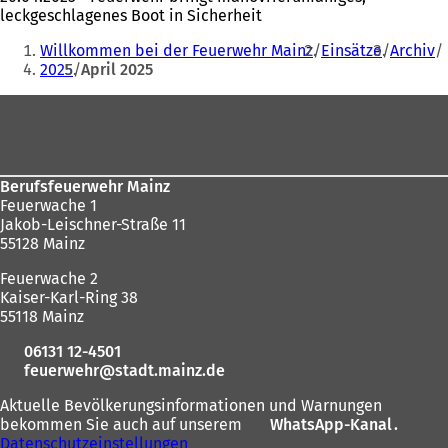
leckgeschlagenes Boot in Sicherheit
Sie
Willkommen bei der Feuerwehr Mainz
Einsätze
Archiv
befinden
2025
April 2025
sich
Fußbereich
hier:
Berufsfeuerwehr Mainz
Feuerwache 1
Jakob-Leischner-Straße 11
55128 Mainz
Feuerwache 2
Kaiser-Karl-Ring 38
55118 Mainz
06131 12-4501
feuerwehr
stadt.mainz
de
Aktuelle Bevölkerungsinformationen und Warnungen
bekommen Sie auch auf unserem
WhatsApp-Kanal
(
.
Datenschutzeinstellungen
Ö