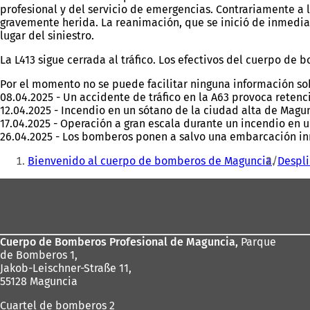
profesional y del servicio de emergencias. Contrariamente a
gravemente herida. La reanimación, que se inició de inmediat
lugar del siniestro.
La L413 sigue cerrada al tráfico. Los efectivos del cuerpo de 
Por el momento no se puede facilitar ninguna información sobr
08.04.2025 - Un accidente de tráfico en la A63 provoca reten
12.04.2025 - Incendio en un sótano de la ciudad alta de Mag
17.04.2025 - Operación a gran escala durante un incendio en 
26.04.2025 - Los bomberos ponen a salvo una embarcación in
Estás
Bienvenido al cuerpo de bomberos de Maguncia
Despl
aquí:
Zona
de
los
Cuerpo de Bomberos Profesional de Maguncia,
Parque
pies
de Bomberos 1,
Jakob-Leischner-Straße 11,
55128 Maguncia
Cuartel de bomberos 2