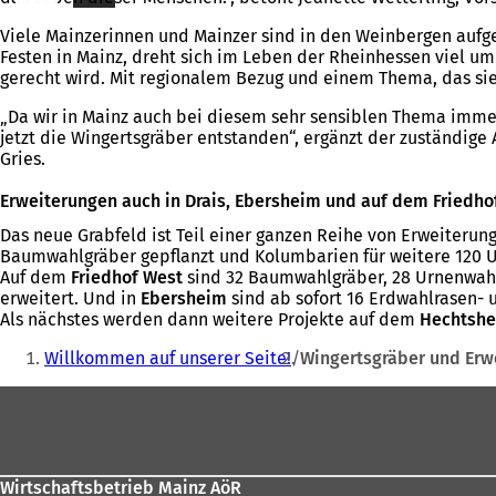
Viele Mainzerinnen und Mainzer sind in den Weinbergen aufg
Festen in Mainz, dreht sich im Leben der Rheinhessen viel 
gerecht wird. Mit regionalem Bezug und einem Thema, das sie 
„Da wir in Mainz auch bei diesem sehr sensiblen Thema immer
jetzt die Wingertsgräber entstanden“, ergänzt der zuständige
Gries.
Erweiterungen auch in Drais, Ebersheim und auf dem Friedho
Das neue Grabfeld ist Teil einer ganzen Reihe von Erweiter
Baumwahlgräber gepflanzt und Kolumbarien für weitere 120 
Auf dem
Friedhof West
sind 32 Baumwahlgräber, 28 Urnenwahl
erweitert. Und in
Ebersheim
sind ab sofort 16 Erdwahlrasen- 
Als nächstes werden dann weitere Projekte auf dem
Hechtshe
Sie
Willkommen auf unserer Seite!
Wingertsgräber und Erw
befinden
Fußbereich
sich
hier:
Wirtschaftsbetrieb Mainz AöR