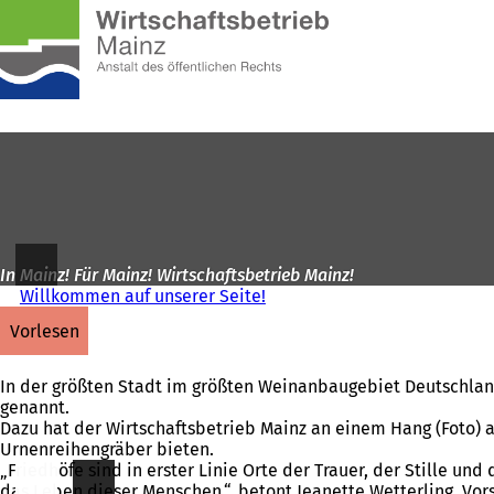
Zur
Startseite
Inhalt anspringen
In Mainz! Für Mainz! Wirtschaftsbetrieb Mainz!
Willkommen auf unserer Seite!
vorlesen
In der größten Stadt im größten Weinanbaugebiet Deutschlands
genannt.
Dazu hat der Wirtschaftsbetrieb Mainz an einem Hang (Foto) a
Urnenreihengräber bieten.
„Friedhöfe sind in erster Linie Orte der Trauer, der Stille u
das Leben dieser Menschen.“, betont Jeanette Wetterling, Vor