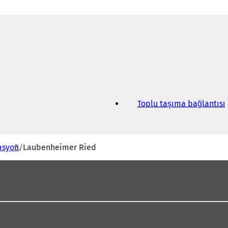
Toplu taşıma bağlantısı
(
i
asyon
Laubenheimer Ried
i