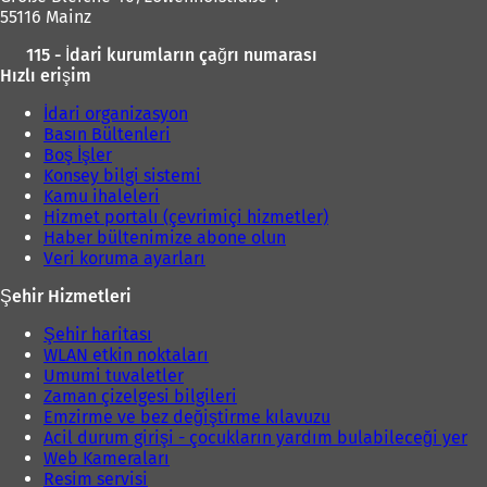
d
ç
55116 Mainz
e
ı
a
l
115 - İdari kurumların çağrı numarası
ç
ı
Hızlı erişim
ı
r
l
)
İdari organizasyon
ı
Basın Bültenleri
r
Boş İşler
)
Konsey bilgi sistemi
Kamu ihaleleri
Hizmet portalı (çevrimiçi hizmetler)
Haber bültenimize abone olun
Veri koruma ayarları
Şehir Hizmetleri
Şehir haritası
WLAN etkin noktaları
Umumi tuvaletler
Zaman çizelgesi bilgileri
Emzirme ve bez değiştirme kılavuzu
Acil durum girişi - çocukların yardım bulabileceği yer
Web Kameraları
Resim servisi