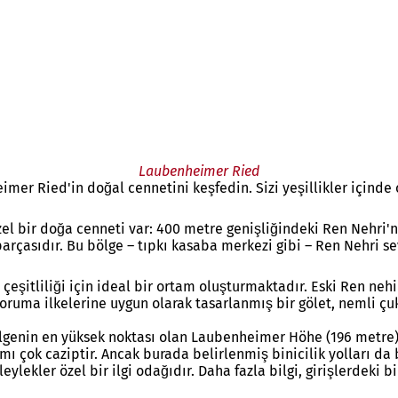
Laubenheimer Ried
mer Ried'in doğal cennetini keşfedin. Sizi yeşillikler içind
l bir doğa cenneti var: 400 metre genişliğindeki Ren Nehri'
 parçasıdır. Bu bölge – tıpkı kasaba merkezi gibi – Ren Nehri s
 çeşitliliği için ideal bir ortam oluşturmaktadır. Eski Ren nehi
koruma ilkelerine uygun olarak tasarlanmış bir gölet, nemli çu
ölgenin en yüksek noktası olan Laubenheimer Höhe (196 metre
amı çok caziptir. Ancak burada belirlenmiş binicilik yolları d
lekler özel bir ilgi odağıdır. Daha fazla bilgi, girişlerdeki bi