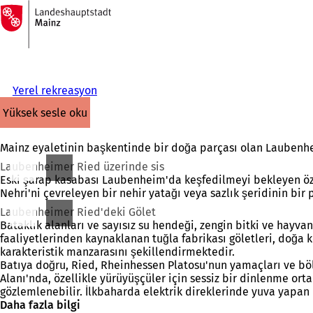
Ana
sayfaya
İçeriğe atla
Yerel rekreasyon
yüksek sesle oku
Mainz eyaletinin başkentinde bir doğa parçası olan Laubenhei
Laubenheimer Ried üzerinde sis
Eski şarap kasabası Laubenheim'da keşfedilmeyi bekleyen öze
Nehri'ni çevreleyen bir nehir yatağı veya sazlık şeridinin bir
Laubenheimer Ried'deki Gölet
Bataklık alanları ve sayısız su hendeği, zengin bitki ve hayvan
faaliyetlerinden kaynaklanan tuğla fabrikası göletleri, doğa 
karakteristik manzarasını şekillendirmektedir.
Batıya doğru, Ried, Rheinhessen Platosu'nun yamaçları ve b
Alanı'nda, özellikle yürüyüşçüler için sessiz bir dinlenme ort
gözlemlenebilir. İlkbaharda elektrik direklerinde yuva yapan ley
Daha fazla bilgi