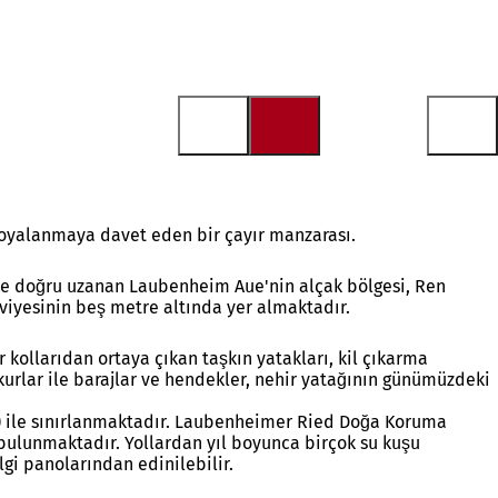
e oyalanmaya davet eden bir çayır manzarası.
ne doğru uzanan Laubenheim Aue'nin alçak bölgesi, Ren
eviyesinin beş metre altında yer almaktadır.
r kollarıdan ortaya çıkan taşkın yatakları, kil çıkarma
kurlar ile barajlar ve hendekler, nehir yatağının günümüzdeki
) ile sınırlanmaktadır. Laubenheimer Ried Doğa Koruma
a bulunmaktadır. Yollardan yıl boyunca birçok su kuşu
lgi panolarından edinilebilir.