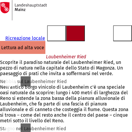
Alla
pagina
Vai al contenuto
iniziale
Ricreazione locale
lettura ad alta voce
Laubenheimer Ried
Scoprite il paradiso naturale del Laubenheimer Ried, un
pezzo di natura nella capitale dello Stato di Magonza. Un
paesaggio di prati che invita a soffermarsi nel verde.
Nebbia sul Laubenheimer Ried
Nell'antico borgo vinicolo di Laubenheim c'è una speciale
oasi naturale da scoprire: lungo i 400 metri di larghezza del
Reno si estende la zona bassa della pianura alluvionale di
Laubenheim, che fa parte di una fascia di pianura
alluvionale e di canneto che costeggia il fiume. Questa zona
si trova – come del resto anche il centro del paese – cinque
metri sotto il livello del Reno.
Stagno nel Laubenheimer Ried