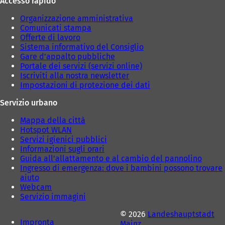
Accesso rapido
c
c
a
h
h
)
Organizzazione amministrativa
e
e
Comunicati stampa
d
d
Offerte di lavoro
a
a
Sistema informativo del Consiglio
)
)
Gare d'appalto pubbliche
Portale dei servizi (servizi online)
Iscriviti alla nostra newsletter
Impostazioni di protezione dei dati
Servizio urbano
Mappa della città
Hotspot WLAN
Servizi igienici pubblici
Informazioni sugli orari
Guida all'allattamento e al cambio del pannolino
Ingresso di emergenza: dove i bambini possono trovare
aiuto
Webcam
Servizio immagini
© 2026
Landeshauptstadt
Impronta
Mainz