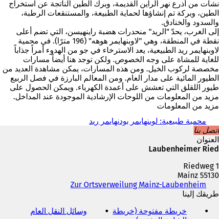
نشأت من أذرع نهر الراين القديمة، وبرك الطين الناتجة عن استخراج
الطين، وبركة تم إنشاؤها لحماية الطبيعة، والمستنقعات الرطبة،
والسدود والخنادق.
إلى الغرب، يحدّ "الريد" منحدرات هضبة راينهيسن، التي تضم أعلى
نقطة في المنطقة، وهي "لاوبنهايمر هوهه" (196 مترًا). في محمية
لاوبنهايمر ريد الطبيعية، يعد الاسترخاء في جو من الهدوء أمراً جذاباً
للغاية للمشاة على وجه الخصوص. ولكن توجد هنا أيضاً مسارات
مخصصة لركوب الخيل. ومن هذه المسارات، يمكن مشاهدة العديد من
الطيور المائية على مدار العام. ومن المعالم البارزة في فصل الربيع
طيور اللقلق التي تعشش على أعمدة الكهرباء. ويمكن الحصول على
مزيد من المعلومات من اللوحات الإرشادية الموجودة عند المداخل.
مزيد من المعلومات
محمية طبيعية: لوبنهايمر بودنهايمر ريد
اتصل بنا
العنوان
Laubenheimer Ried
Riedweg 1
55130 Mainz
الهاتف
Zur Ortsverweilung Mainz-Laubenheim
(
والفاكس
طريقك إلينا
ي
وعنوان
ف
خريطة مفتوحة (خريطة
وسائل النقل العام
(
البريد
ت