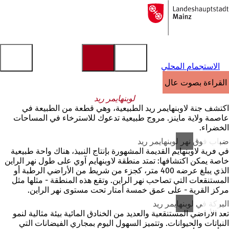
إلى
الصفحة
الانتقال إلى المحتوى
الرئيسية
الاستجمام المحلي
القراءة بصوت عالٍ
لوبنهايمر ريد
اكتشف جنة لاوبنهايمر ريد الطبيعية، وهي قطعة من الطبيعة في
عاصمة ولاية ماينز. مروج طبيعية تدعوك للاسترخاء في المساحات
الخضراء.
ضباب فوق نهر لوبنهايمر ريد
في قرية لاوبنهايم القديمة المشهورة بإنتاج النبيذ، هناك واحة طبيعية
خاصة يمكن اكتشافها: تمتد منطقة لاوبنهايم آوي على طول نهر الراين
الذي يبلغ عرضه 400 متر، كجزء من شريط من الأراضي الرطبة أو
المستنقعات التي تصاحب نهر الراين. وتقع هذه المنطقة - مثلها مثل
مركز القرية - على عمق خمسة أمتار تحت مستوى نهر الراين.
البركة في لوبنهايمر ريد
تعد الأراضي المستنقعية والعديد من الخنادق المائية بيئة مثالية لنمو
النباتات والحيوانات. وتتميز السهول اليوم بمجاري الفيضانات التي