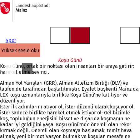
Ana
sayfaya
İçeriğe atla
Spor
yüksek sesle oku
Koşu Günü
Koşu Günü, ortak bir noktası olan insanları bir araya getirir:
hareket etme sevinci.
Alman Yol Yarışları (GRR), Alman Atletizm Birliği (DLV) ve
laufen.de tarafından başlatılmıştır. Eyalet başkenti Mainz da
LEX koşu uzmanlarıyla birlikte Koşu Günü'ne katılıyor ve
düzenliyor.
İster ilk adımlarını atıyor ol, ister düzenli olarak koşuyor ol,
ister sadece birlikte hareket etmek istiyor ol: Gel bizimle
koş, topluluğun enerjisini hisset ve dışarıda koşmanın ne
kadar iyi geldiğini yaşa. Koşu Günü’nde önemli olan rekor
kırmak değil. Önemli olan koşmaya başlamak, temiz hava
almak, yeni bir motivasyon bulmak ve koşulan mesafe ne