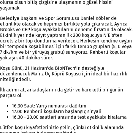
olursa olsun bitiş çizgisine ulaşmanın o güzel hissini
yaşamak.
Belediye Başkanı ve Spor Sorumlusu Daniel Köbler de
etkinlikte olacak ve hepimizi birlikte yola çıkaracak. Ayrıca
Brooks ve CEP koşu ayakkabılarını deneme fırsatın da olacak.
Etkinlik yerinde kayıt yaptıran ilk 200 koşucuya N’Eis’ten
ücretsiz bir top dondurma verilecek. Herkesin kendine uygun
bir tempoda koşabilmesi için farklı tempo grupları (5, 6 veya
7 dk/km ve bir yürüyüş grubu) sunuyoruz. Rehberli koşular
yaklaşık 40 dakika sürer.
Koşu Günü, 21 Haziran'da BioNTech'in desteğiyle
düzenlenecek Mainz Üç Köprü Koşusu için ideal bir hazırlık
niteliğindedir.
İlk adımı at, arkadaşlarını da getir ve hareketli bir günün
parçası ol.
16.30 Saat: Yarış numarası dağıtımı
17.00 Rehberli koşuların başlangıç sinyali
16.30 - 20.00 saatleri arasında test ayakkabı kiralama
Lütfen koşu kıyafetlerinizle gelin, çünkü etkinlik alanında