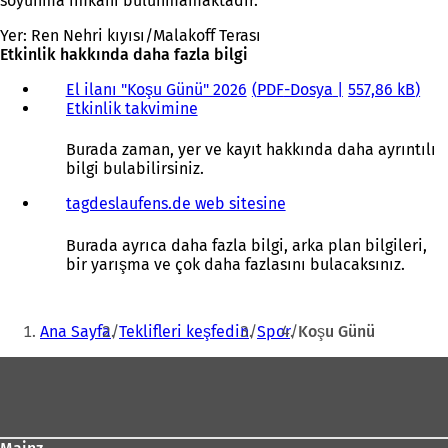
soyunma imkanı bulunmamaktadır.
Yer: Ren Nehri kıyısı/Malakoff Terası
Etkinlik hakkında daha fazla bilgi
El ilanı "Koşu Günü" 2026
PDF
-Dosya
557,86 kB
Etkinlik takvimine
(
Y
e
Burada zaman, yer ve kayıt hakkında daha ayrıntılı
n
bilgi bulabilirsiniz.
i
b
tagdeslaufens.de web sitesine
(
i
Y
r
e
Burada ayrıca daha fazla bilgi, arka plan bilgileri,
s
n
bir yarışma ve çok daha fazlasını bulacaksınız.
e
i
k
b
Buradasınız:
m
i
Ana Sayfa
Teklifleri keşfedin
Spor
Koşu Günü
e
r
d
s
Ayak
e
e
a
k
bölgesi
ç
m
ı
e