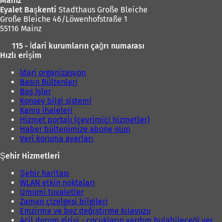
Mainz
l
d
Eyalet Başkenti
Stadthaus Große Bleiche
ı
e
Große Bleiche 46/Löwenhofstraße 1
r
a
55116 Mainz
)
ç
ı
115 - İdari kurumların çağrı numarası
l
Hızlı erişim
ı
r
İdari organizasyon
)
Basın Bültenleri
Boş İşler
Konsey bilgi sistemi
Kamu ihaleleri
Hizmet portalı (çevrimiçi hizmetler)
Haber bültenimize abone olun
Veri koruma ayarları
Şehir Hizmetleri
Şehir haritası
WLAN etkin noktaları
Umumi tuvaletler
Zaman çizelgesi bilgileri
Emzirme ve bez değiştirme kılavuzu
Acil durum girişi - çocukların yardım bulabileceği yer