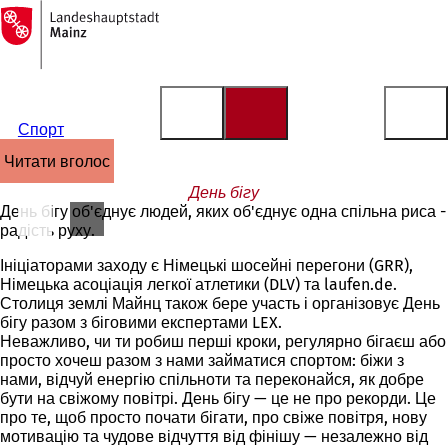
На
головну
Перейти до змісту
сторінку
Спорт
читати вголос
День бігу
День бігу об'єднує людей, яких об'єднує одна спільна риса -
радість руху.
Ініціаторами заходу є Німецькі шосейні перегони (GRR),
Німецька асоціація легкої атлетики (DLV) та laufen.de.
Столиця землі Майнц також бере участь і організовує День
бігу разом з біговими експертами LEX.
Неважливо, чи ти робиш перші кроки, регулярно бігаєш або
просто хочеш разом з нами займатися спортом: біжи з
нами, відчуй енергію спільноти та переконайся, як добре
бути на свіжому повітрі. День бігу — це не про рекорди. Це
про те, щоб просто почати бігати, про свіже повітря, нову
мотивацію та чудове відчуття від фінішу — незалежно від