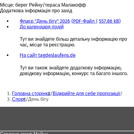
Місце: берег Рейну/тераса Малакофф
Додаткова інформація про захід
Флаєр "День бігу" 2026
PDF
-Файл
557,86 kB
До календаря подій
(
В
і
Тут ви знайдете більш детальну інформацію про
д
час, місце та реєстрацію.
к
р
На сайт tagdeslaufens.de
(
и
В
в
і
Тут ви також знайдете додаткову інформацію,
а
д
довідкову інформацію, конкурс та багато іншого.
є
к
т
р
Ти
ь
и
Головна сторінка
Відкрийте для себе пропозиції
с
в
тут:
Спорт
День бігу
я
а
в
є
Зона
н
т
о
ь
для
в
с
ніг
і
я