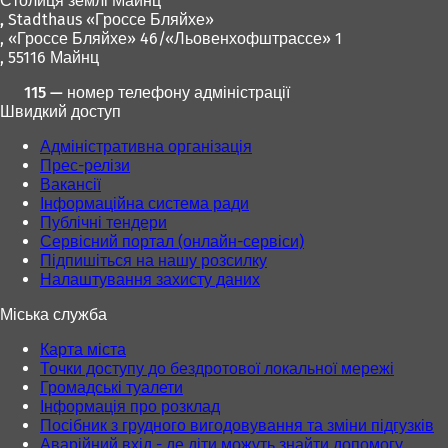
Столиця землі Майнц
й
в
,
Stadthaus «Гроссе Бляйхе»
в
н
, «Гроссе Бляйхе» 46/«Льовенхофштрассе» 1
к
о
, 55116 Майнц
л
в
а
і
115 — номер телефону адміністрації
д
й
Швидкий доступ
ц
в
і
к
Адміністративна організація
)
л
Прес-релізи
а
Вакансії
д
Інформаційна система ради
ц
Публічні тендери
і
Сервісний портал (онлайн-сервіси)
)
Підпишіться на нашу розсилку
Налаштування захисту даних
Міська служба
Карта міста
Точки доступу до бездротової локальної мережі
Громадські туалети
Інформація про розклад
Посібник з грудного вигодовування та зміни підгузків
Аварійний вхід - де діти можуть знайти допомогу