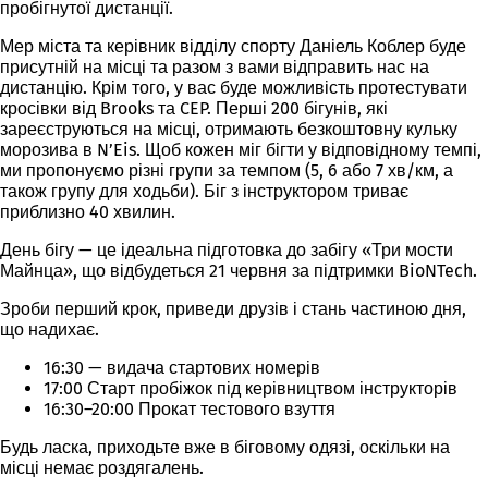
пробігнутої дистанції.
Мер міста та керівник відділу спорту Даніель Коблер буде
присутній на місці та разом з вами відправить нас на
дистанцію. Крім того, у вас буде можливість протестувати
кросівки від Brooks та CEP. Перші 200 бігунів, які
зареєструються на місці, отримають безкоштовну кульку
морозива в N’Eis. Щоб кожен міг бігти у відповідному темпі,
ми пропонуємо різні групи за темпом (5, 6 або 7 хв/км, а
також групу для ходьби). Біг з інструктором триває
приблизно 40 хвилин.
День бігу — це ідеальна підготовка до забігу «Три мости
Майнца», що відбудеться 21 червня за підтримки BioNTech.
Зроби перший крок, приведи друзів і стань частиною дня,
що надихає.
16:30 — видача стартових номерів
17:00 Старт пробіжок під керівництвом інструкторів
16:30–20:00 Прокат тестового взуття
Будь ласка, приходьте вже в біговому одязі, оскільки на
місці немає роздягалень.