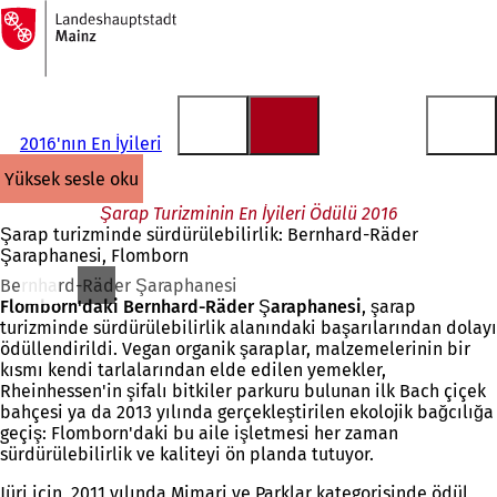
Ana
sayfaya
İçeriğe atla
2016'nın En İyileri
yüksek sesle oku
Şarap Turizminin En İyileri Ödülü 2016
Şarap turizminde sürdürülebilirlik: Bernhard-Räder
Şaraphanesi, Flomborn
Bernhard-Räder Şaraphanesi
Flomborn'daki Bernhard-Räder Şaraphanesi
, şarap
turizminde sürdürülebilirlik alanındaki başarılarından dolayı
ödüllendirildi. Vegan organik şaraplar, malzemelerinin bir
kısmı kendi tarlalarından elde edilen yemekler,
Rheinhessen'in şifalı bitkiler parkuru bulunan ilk Bach çiçek
bahçesi ya da 2013 yılında gerçekleştirilen ekolojik bağcılığa
geçiş: Flomborn'daki bu aile işletmesi her zaman
sürdürülebilirlik ve kaliteyi ön planda tutuyor.
Jüri için, 2011 yılında Mimari ve Parklar kategorisinde ödül