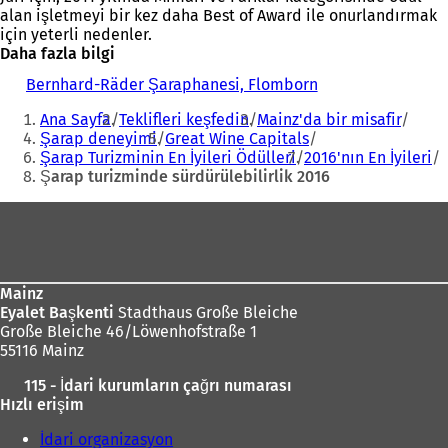
alan işletmeyi bir kez daha Best of Award ile onurlandırmak
için yeterli nedenler.
Daha fazla bilgi
Bernhard-Räder Şaraphanesi, Flomborn
(
Buradasınız:
Y
Ana Sayfa
Teklifleri keşfedin
Mainz'da bir misafir
e
Şarap deneyimi
Great Wine Capitals
n
Şarap Turizminin En İyileri Ödülleri
2016'nın En İyileri
i
Şarap turizminde sürdürülebilirlik 2016
b
i
Ayak
r
s
bölgesi
e
k
m
Mainz
e
Eyalet Başkenti
Stadthaus Große Bleiche
d
Große Bleiche 46/Löwenhofstraße 1
e
55116 Mainz
a
115 - İdari kurumların çağrı numarası
ç
Hızlı erişim
ı
l
İdari organizasyon
ı