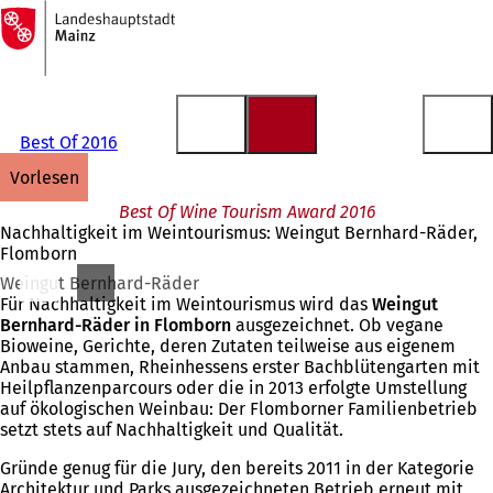
Zur
Startseite
Inhalt anspringen
Best Of 2016
vorlesen
Best Of Wine Tourism Award 2016
Nachhaltigkeit im Weintourismus: Weingut Bernhard-Räder,
Flomborn
Weingut Bernhard-Räder
Für Nachhaltigkeit im Weintourismus wird das
Weingut
Bernhard-Räder in Flomborn
ausgezeichnet. Ob vegane
Bioweine, Gerichte, deren Zutaten teilweise aus eigenem
Anbau stammen, Rheinhessens erster Bachblütengarten mit
Heilpflanzenparcours oder die in 2013 erfolgte Umstellung
auf ökologischen Weinbau: Der Flomborner Familienbetrieb
setzt stets auf Nachhaltigkeit und Qualität.
Gründe genug für die Jury, den bereits 2011 in der Kategorie
Architektur und Parks ausgezeichneten Betrieb erneut mit