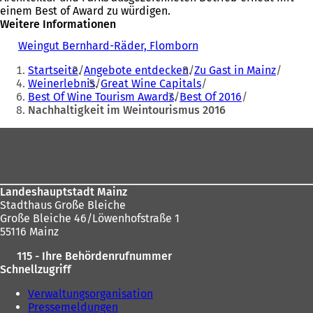
einem Best of Award zu würdigen.
Weitere Informationen
Weingut Bernhard-Räder, Flomborn
(
Sie
Ö
Startseite
Angebote entdecken
Zu Gast in Mainz
f
befinden
Weinerlebnis
Great Wine Capitals
f
Best Of Wine Tourism Awards
Best Of 2016
sich
n
Nachhaltigkeit im Weintourismus 2016
e
hier:
t
Fußbereich
i
n
e
i
n
Landeshauptstadt Mainz
e
Stadthaus Große Bleiche
m
Große Bleiche 46/Löwenhofstraße 1
n
55116 Mainz
e
115 - Ihre Behördenrufnummer
u
Schnellzugriff
e
n
Verwaltungsorganisation
T
Pressemeldungen
a