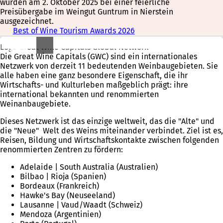
wurden am 2. Oktober 2025 bei einer feierliche
Preisübergabe im Weingut Guntrum in Nierstein
ausgezeichnet.
Best of Wine Tourism Awards 2026
Logo Great Wine Capitals Global Network
Die Great Wine Capitals (GWC) sind ein internationales
Netzwerk von derzeit 11 bedeutenden Weinbaugebieten. Sie
alle haben eine ganz besondere Eigenschaft, die ihr
Wirtschafts- und Kulturleben maßgeblich prägt: ihre
international bekannten und renommierten
Weinanbaugebiete.
Dieses Netzwerk ist das einzige weltweit, das die "Alte" und
die "Neue" Welt des Weins miteinander verbindet. Ziel ist es,
Reisen, Bildung und Wirtschaftskontakte zwischen folgenden
renommierten Zentren zu fördern:
Adelaide | South Australia (Australien)
Bilbao | Rioja (Spanien)
Bordeaux (Frankreich)
Hawke's Bay (Neuseeland)
Lausanne | Vaud/Waadt (Schweiz)
Mendoza (Argentinien)