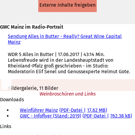
in
Externe Inhalte freigeben
einem
neuen
Tab)
GWC Mainz im Radio-Portrait
Sendung Alles in Butter - Really? Great Wine Capital
Mainz
(
Ö
f
WDR 5 Alles in Butter | 17.06.2017 | 43:14 Min.
f
Lebensfreude wird in der Landeshauptstadt von
n
Rheinland-Pfalz groß geschrieben - im Studio:
e
Moderatorin Elif Senel und Genussexperte Helmut Gote.
t
i
n
Bildergalerie, 11 Bilder
e
Weinbroschüren und Links
i
Downloads
n
Weinführer Mainz
PDF
-Datei
17,62 MB
e
GWC - Infoflyer (Stand: 2019)
PDF
-Datei
762,38 kB
m
n
Links
e
u