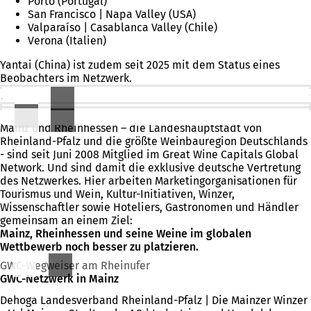
Porto (Portugal)
San Francisco | Napa Valley (USA)
Valparaíso | Casablanca Valley (Chile)
Verona (Italien)
Yantai (China) ist zudem seit 2025 mit dem Status eines
Beobachters im Netzwerk.
Mainz und Rheinhessen im Great Wine Capitals Global Network
Mainz und Rheinhessen – die Landeshauptstadt von
Rheinland-Pfalz und die größte Weinbauregion Deutschlands
- sind seit Juni 2008 Mitglied im Great Wine Capitals Global
Network. Und sind damit die exklusive deutsche Vertretung
des Netzwerkes. Hier arbeiten Marketingorganisationen für
Tourismus und Wein, Kultur-Initiativen, Winzer,
Wissenschaftler sowie Hoteliers, Gastronomen und Händler
gemeinsam an einem Ziel:
Mainz, Rheinhessen und seine Weine im
globalen
Wettbewerb noch besser zu platzieren.
GWC-Wegweiser am Rheinufer
GWC-Netzwerk in Mainz
Dehoga Landesverband Rheinland-Pfalz | Die Mainzer Winzer