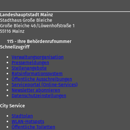
m
e
n
i
e
Landeshauptstadt Mainz
n
u
Stadthaus Große Bleiche
e
e
Große Bleiche 46/Löwenhofstraße 1
m
n
55116 Mainz
n
T
e
115 - Ihre Behördenrufnummer
a
u
Schnellzugriff
b
e
)
n
Verwaltungsorganisation
T
Pressemeldungen
a
Stellenangebote
b
Ratsinformationssystem
)
Öffentliche Ausschreibungen
Serviceportal (Online-Services)
Newsletter abonnieren
Datenschutzeinstellungen
City Service
Stadtplan
WLAN-Hotspots
Öffentliche Toiletten