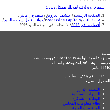
مصنع بيرنهارد-رايدر للنبيذ، فلومبورن
(
أنت
ي
الصفحة الرئيسية
اكتشف العروض
ضيف في ماينز
ف
هنا
تجربة النبيذ
Great Wine Capitals
جوائز أفضل سياحة النبيذ
ت
أفضل ما في 2016
الاستدامة في سياحة النبيذ 2016
ح
ف
منطقة
ي
ع
القدم
ل
ا
م
مدينة
ة
ماينز، عاصمة الولاية،
Stadthaus، غروسه بليشه،
ت
غروسه بليشه 46/لوفنهوفشتراسه 1،
ب
55116 ماينز
و
115 - رقم هاتف السلطات
ي
الوصول السريع
ب
ج
التنظيم الإداري
د
النشرات الصحفية
ي
الوظائف الشاغرة
د
نظام معلومات المجلس
ة
المناقصات العامة
)