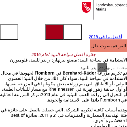
إلى
الصفحة
الانتقال إلى المحتوى
الرئيسية
أفضل ما في 2016
القراءة بصوت عالٍ
جائزة أفضل سياحة النبيذ لعام 2016
الاستدامة في سياحة النبيذ: مصنع بيرنهارد-رايدر للنبيذ، فلومبورن
مصنع بيرنهارد-رايدر للنبيذ
تم تكريم
مزرعة Bernhard-Räder في Flomborn
لجهودها في مجال
الاستدامة في سياحة النبيذ. سواء كان ذلك من خلال النبيذ العضوي
النباتي، أو الأطباق التي يتم زراعة بعض مكوناتها في المزرعة نفسها،
أو أول حديقة زهور نهرية في Rheinhessen مع مسار للنباتات الطبية،
أو التحول إلى زراعة العنب البيئية في عام 2013: تركز المزرعة العائلية
في Flomborn دائمًا على الاستدامة والجودة.
وهذه أسباب كافية لتكريم الشركة، التي حصلت بالفعل على جائزة في
فئة الهندسة المعمارية والمتنزهات في عام 2011، بجائزة Best of
Award مرة أخرى.
مزيد من المعلومات