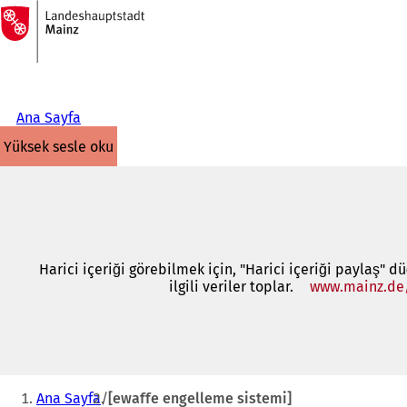
Ana
sayfaya
İçeriğe atla
Ana Sayfa
yüksek sesle oku
Harici içeriği görebilmek için, "Harici içeriği paylaş" d
ilgili veriler toplar.
www.mainz.de
Buradasınız:
Ana Sayfa
[ewaffe engelleme sistemi]