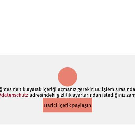
üğmesine tıklayarak içeriği açmanız gerekir. Bu işlem sırasında
/datenschutz
(Yeni
adresindeki gizlilik ayarlarından istediğiniz zam
bir
Harici içerik paylaşın
sekmede
açılır)