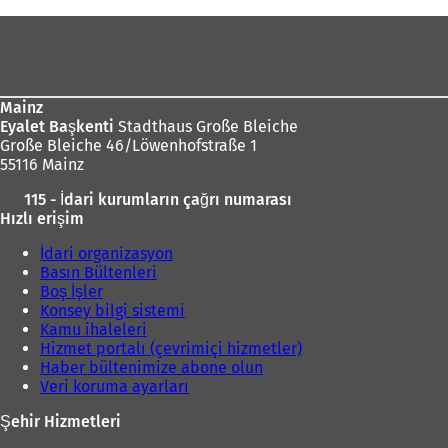
Ayak
bölgesi
Mainz
Eyalet Başkenti
Stadthaus Große Bleiche
Große Bleiche 46/Löwenhofstraße 1
55116 Mainz
115 - İdari kurumların çağrı numarası
Hızlı erişim
İdari organizasyon
Basın Bültenleri
Boş İşler
Konsey bilgi sistemi
Kamu ihaleleri
Hizmet portalı (çevrimiçi hizmetler)
Haber bültenimize abone olun
Veri koruma ayarları
Şehir Hizmetleri