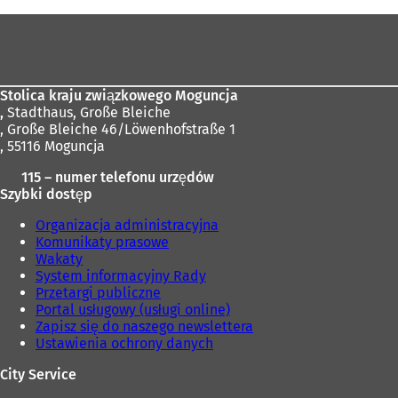
tutaj:
Obszar
stóp
Stolica kraju związkowego Moguncja
,
Stadthaus, Große Bleiche
, Große Bleiche 46/Löwenhofstraße 1
, 55116 Moguncja
115 – numer telefonu urzędów
Szybki dostęp
Organizacja administracyjna
Komunikaty prasowe
Wakaty
System informacyjny Rady
Przetargi publiczne
Portal usługowy (usługi online)
Zapisz się do naszego newslettera
Ustawienia ochrony danych
City Service