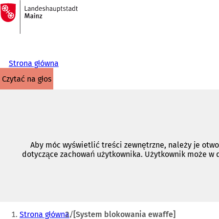
Do
strony
Przejdź do treści
głównej
Strona główna
czytać na głos
Aby móc wyświetlić treści zewnętrzne, należy je otwo
dotyczące zachowań użytkownika. Użytkownik może w
Jesteś
Strona główna
[System blokowania ewaffe]