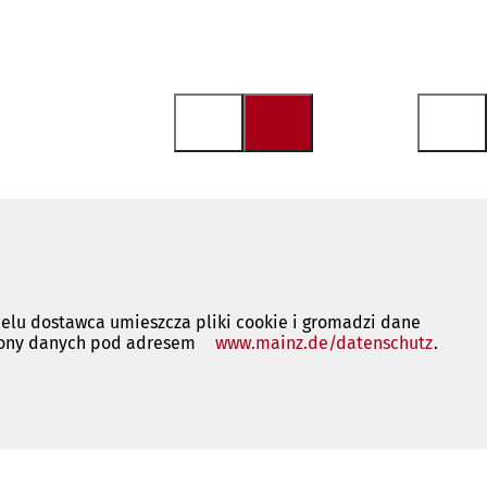
 celu dostawca umieszcza pliki cookie i gromadzi dane
rony danych pod adresem
www.mainz.de/datenschutz
(Otwie
.
się
w
nowej
karcie)