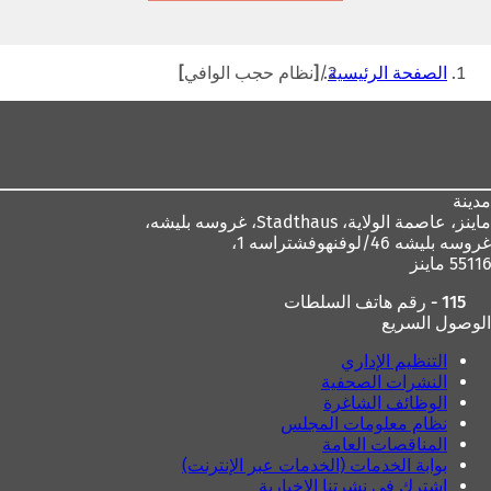
تبويب
جديدة)
أنت
الصفحة الرئيسية
[نظام حجب الوافي]
هنا
منطقة
القدم
مدينة
ماينز، عاصمة الولاية،
Stadthaus، غروسه بليشه،
غروسه بليشه 46/لوفنهوفشتراسه 1،
55116 ماينز
115 - رقم هاتف السلطات
الوصول السريع
التنظيم الإداري
النشرات الصحفية
الوظائف الشاغرة
نظام معلومات المجلس
المناقصات العامة
بوابة الخدمات (الخدمات عبر الإنترنت)
اشترك في نشرتنا الإخبارية