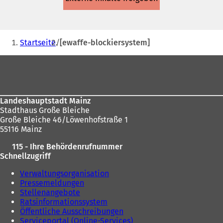
einem
neuen
Tab)
Sie
Startseite
[ewaffe-blockiersystem]
befinden
Fußbereich
sich
hier:
Landeshauptstadt Mainz
Stadthaus Große Bleiche
Große Bleiche 46/Löwenhofstraße 1
55116 Mainz
115 - Ihre Behördenrufnummer
Schnellzugriff
Verwaltungsorganisation
Pressemeldungen
Stellenangebote
Ratsinformationssystem
Öffentliche Ausschreibungen
Serviceportal (Online-Services)