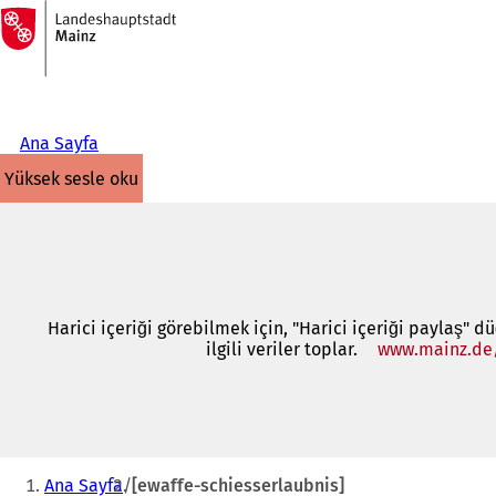
Ana
sayfaya
İçeriğe atla
Ana Sayfa
yüksek sesle oku
Harici içeriği görebilmek için, "Harici içeriği paylaş" d
ilgili veriler toplar.
www.mainz.de
Buradasınız:
Ana Sayfa
[ewaffe-schiesserlaubnis]