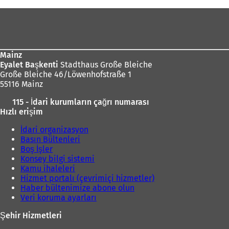
Ayak
bölgesi
Mainz
Eyalet Başkenti
Stadthaus Große Bleiche
Große Bleiche 46/Löwenhofstraße 1
55116 Mainz
115 - İdari kurumların çağrı numarası
Hızlı erişim
İdari organizasyon
Basın Bültenleri
Boş İşler
Konsey bilgi sistemi
Kamu ihaleleri
Hizmet portalı (çevrimiçi hizmetler)
Haber bültenimize abone olun
Veri koruma ayarları
Şehir Hizmetleri