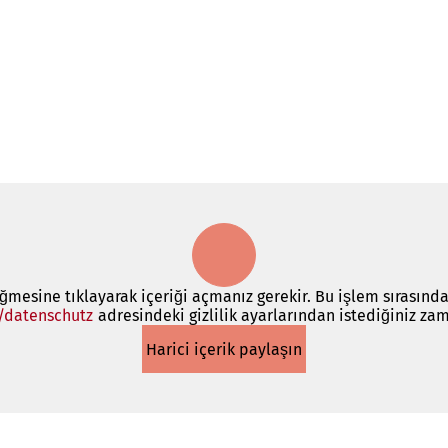
üğmesine tıklayarak içeriği açmanız gerekir. Bu işlem sırasında
/datenschutz
(Yeni
adresindeki gizlilik ayarlarından istediğiniz zam
bir
Harici içerik paylaşın
sekmede
açılır)