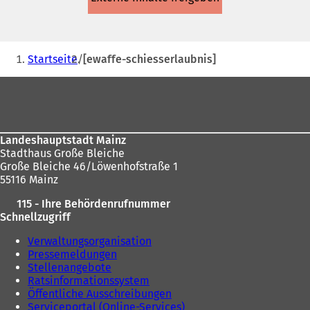
einem
neuen
Tab)
Sie
Startseite
[ewaffe-schiesserlaubnis]
befinden
Fußbereich
sich
hier:
Landeshauptstadt Mainz
Stadthaus Große Bleiche
Große Bleiche 46/Löwenhofstraße 1
55116 Mainz
115 - Ihre Behördenrufnummer
Schnellzugriff
Verwaltungsorganisation
Pressemeldungen
Stellenangebote
Ratsinformationssystem
Öffentliche Ausschreibungen
Serviceportal (Online-Services)