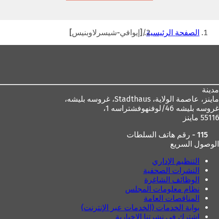
تبويب
جديدة)
أنت
الصفحة الرئيسية
[إيوافي-شيسرلاوبنيس]
هنا
منطقة
القدم
مدينة
ماينز، عاصمة الولاية،
Stadthaus، غروسه بليشه،
غروسه بليشه 46/لوفنهوفشتراسه 1،
55116 ماينز
115 - رقم هاتف السلطات
الوصول السريع
التنظيم الإداري
النشرات الصحفية
الوظائف الشاغرة
نظام معلومات المجلس
المناقصات العامة
بوابة الخدمات (الخدمات عبر الإنترنت)
اشترك في نشرتنا الإخبارية