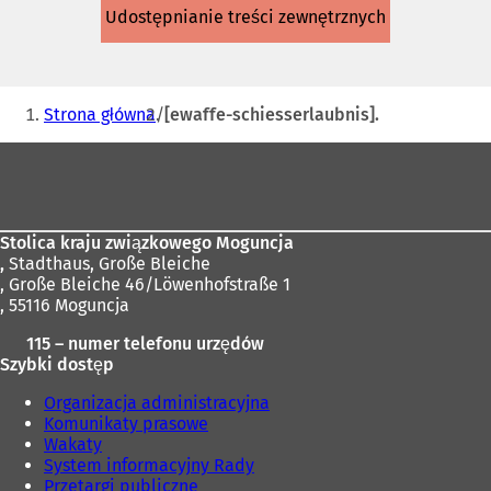
się
Udostępnianie treści zewnętrznych
w
nowej
karcie)
Jesteś
Strona główna
[ewaffe-schiesserlaubnis].
tutaj:
Obszar
stóp
Stolica kraju związkowego Moguncja
,
Stadthaus, Große Bleiche
, Große Bleiche 46/Löwenhofstraße 1
, 55116 Moguncja
115 – numer telefonu urzędów
Szybki dostęp
Organizacja administracyjna
Komunikaty prasowe
Wakaty
System informacyjny Rady
Przetargi publiczne