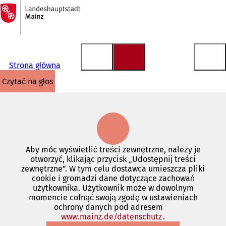
Do
strony
Przejdź do treści
głównej
Strona główna
czytać na głos
Aby móc wyświetlić treści zewnętrzne, należy je
otworzyć, klikając przycisk „Udostępnij treści
zewnętrzne”. W tym celu dostawca umieszcza pliki
cookie i gromadzi dane dotyczące zachowań
użytkownika. Użytkownik może w dowolnym
momencie cofnąć swoją zgodę w ustawieniach
ochrony danych pod adresem
www.mainz.de/datenschutz
(Otwiera
.