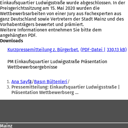
Einkaufsquartier Ludwigsstraße wurde abgeschlossen. In der
Preisgerichtssitzung am 15. Mai 2020 wurden die
Wettbewerbsarbeiten von einer Jury aus Fachexperten aus
ganz Deutschland sowie Vertretern der Stadt Mainz und des
Vorhabenträgers bewertet und prämiert.
Weitere Informationen entnehmen Sie bitte dem
angehängten PDF.
Downloads
Kurzpressemitteilung z. Bürgerbet.
PDF
-Datei
330,13 kB
PM Einkaufsquartier Ludwigsstraße Präsentation
Wettbewerbsergebnisse
Sie
Ana Sayfa
Basın Bültenleri
befinden
Pressemitteilung: Einkaufsquartier Ludwigsstraße |
Präsentation Wettbewerbserg …
sich
hier:
Fußbereich
Mainz