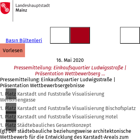
Zur
Startseite
Inhalt anspringen
Basın Bültenleri
vorlesen
16. Mai 2020
Pressemitteilung: Einkaufsquartier Ludwigsstraße |
Präsentation Wettbewerbserg …
Pressemitteilung: Einkaufsquartier Ludwigsstraße |
Präsentation Wettbewerbsergebnisse
1. Platz Karstadt und Fuststraße Visualisierung
Weißliliengasse
1. Platz Karstadt und Fuststraße Visualisierung Bischofsplatz
1. Platz Karstadt und Fuststraße Visualisierung Hotel
1. Platz Städtebauliches Gesamtkonzept
(gl) Der städtebauliche beziehungsweise architektonische
Wettbewerb für die Entwicklung des Karstadt-Areals zum