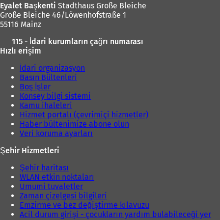
Eyalet Başkenti
Stadthaus Große Bleiche
Große Bleiche 46/Löwenhofstraße 1
55116 Mainz
115 - İdari kurumların çağrı numarası
Hızlı erişim
İdari organizasyon
Basın Bültenleri
Boş İşler
Konsey bilgi sistemi
Kamu ihaleleri
Hizmet portalı (çevrimiçi hizmetler)
Haber bültenimize abone olun
Veri koruma ayarları
Şehir Hizmetleri
Şehir haritası
WLAN etkin noktaları
Umumi tuvaletler
Zaman çizelgesi bilgileri
Emzirme ve bez değiştirme kılavuzu
Acil durum girişi - çocukların yardım bulabileceği yer