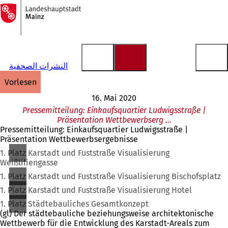
Zur
Startseite
Inhalt anspringen
النشرات الصحفية
vorlesen
16. Mai 2020
Pressemitteilung: Einkaufsquartier Ludwigsstraße |
Präsentation Wettbewerbserg …
Pressemitteilung: Einkaufsquartier Ludwigsstraße |
Präsentation Wettbewerbsergebnisse
1. Platz Karstadt und Fuststraße Visualisierung
Weißliliengasse
1. Platz Karstadt und Fuststraße Visualisierung Bischofsplatz
1. Platz Karstadt und Fuststraße Visualisierung Hotel
1. Platz Städtebauliches Gesamtkonzept
(gl) Der städtebauliche beziehungsweise architektonische
Wettbewerb für die Entwicklung des Karstadt-Areals zum