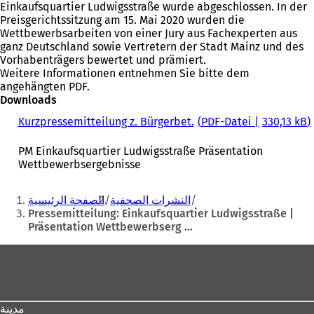
Einkaufsquartier Ludwigsstraße wurde abgeschlossen. In der
Preisgerichtssitzung am 15. Mai 2020 wurden die
Wettbewerbsarbeiten von einer Jury aus Fachexperten aus
ganz Deutschland sowie Vertretern der Stadt Mainz und des
Vorhabenträgers bewertet und prämiert.
Weitere Informationen entnehmen Sie bitte dem
angehängten PDF.
Downloads
Kurzpressemitteilung z. Bürgerbet.
PDF
-Datei
330,13 kB
PM Einkaufsquartier Ludwigsstraße Präsentation
Wettbewerbsergebnisse
Sie
النشرات الصحفية
الصفحة الرئيسية
befinden
Pressemitteilung: Einkaufsquartier Ludwigsstraße |
Präsentation Wettbewerbserg …
sich
hier:
Fußbereich
مدينة