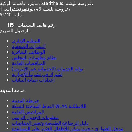
Stadthaus، غروسه بليشه،
ماينز، عاصمة الولاية،
غروسه بليشه 46/لوفنهوفشتراسه 1،
55116 ماينز
115 - رقم هاتف السلطات
الوصول السريع
التنظيم الإداري
النشرات الصحفية
الوظائف الشاغرة
نظام معلومات المجلس
المناقصات العامة
بوابة الخدمات (الخدمات عبر الإنترنت)
اشترك في نشرتنا الإخبارية
إعدادات حماية البيانات
خدمة المدينة
خريطة المدينة
النقاط الساخنة لشبكة WLAN اللاسلكية
المراحيض العامة
معلومات الجدول الزمني
دليل الرضاعة الطبيعية وتغيير الحفاضات
مدخل الطوارئ - حيث يمكن للأطفال العثور على المساعدة