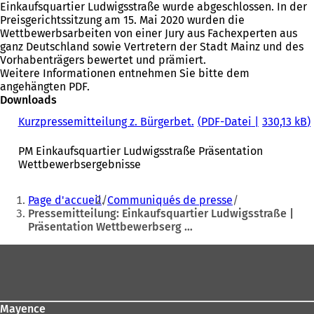
Einkaufsquartier Ludwigsstraße wurde abgeschlossen. In der
Preisgerichtssitzung am 15. Mai 2020 wurden die
Wettbewerbsarbeiten von einer Jury aus Fachexperten aus
ganz Deutschland sowie Vertretern der Stadt Mainz und des
Vorhabenträgers bewertet und prämiert.
Weitere Informationen entnehmen Sie bitte dem
angehängten PDF.
Downloads
Kurzpressemitteilung z. Bürgerbet.
PDF
-Datei
330,13 kB
PM Einkaufsquartier Ludwigsstraße Präsentation
Wettbewerbsergebnisse
Sie
Page d'accueil
Communiqués de presse
befinden
Pressemitteilung: Einkaufsquartier Ludwigsstraße |
Präsentation Wettbewerbserg …
sich
hier:
Fußbereich
Mayence