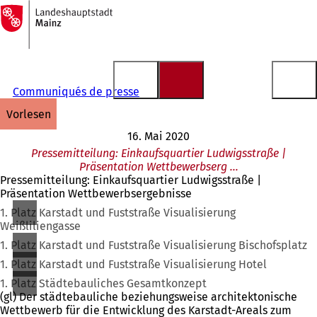
Zur
Startseite
Inhalt anspringen
Communiqués de presse
vorlesen
16. Mai 2020
Pressemitteilung: Einkaufsquartier Ludwigsstraße |
Präsentation Wettbewerbserg …
Pressemitteilung: Einkaufsquartier Ludwigsstraße |
Präsentation Wettbewerbsergebnisse
1. Platz Karstadt und Fuststraße Visualisierung
Weißliliengasse
1. Platz Karstadt und Fuststraße Visualisierung Bischofsplatz
1. Platz Karstadt und Fuststraße Visualisierung Hotel
1. Platz Städtebauliches Gesamtkonzept
(gl) Der städtebauliche beziehungsweise architektonische
Wettbewerb für die Entwicklung des Karstadt-Areals zum