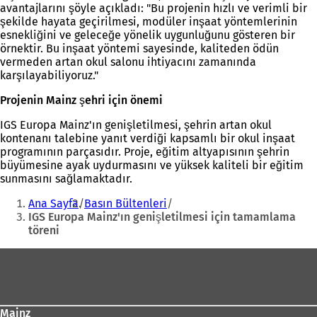
avantajlarını şöyle açıkladı: "Bu projenin hızlı ve verimli bir
şekilde hayata geçirilmesi, modüler inşaat yöntemlerinin
esnekliğini ve geleceğe yönelik uygunluğunu gösteren bir
örnektir. Bu inşaat yöntemi sayesinde, kaliteden ödün
vermeden artan okul salonu ihtiyacını zamanında
karşılayabiliyoruz."
Projenin Mainz şehri için önemi
IGS Europa Mainz'ın genişletilmesi, şehrin artan okul
kontenanı talebine yanıt verdiği kapsamlı bir okul inşaat
programının parçasıdır. Proje, eğitim altyapısının şehrin
büyümesine ayak uydurmasını ve yüksek kaliteli bir eğitim
sunmasını sağlamaktadır.
Buradasınız:
Ana Sayfa
Basın Bültenleri
IGS Europa Mainz'ın genişletilmesi için tamamlama
töreni
Ayak
bölgesi
Mainz