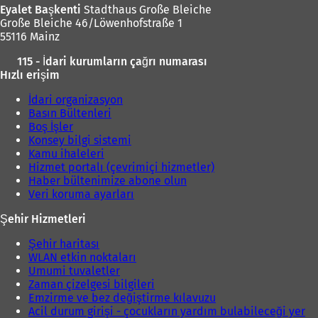
Eyalet Başkenti
Stadthaus Große Bleiche
Große Bleiche 46/Löwenhofstraße 1
55116 Mainz
115 - İdari kurumların çağrı numarası
Hızlı erişim
İdari organizasyon
Basın Bültenleri
Boş İşler
Konsey bilgi sistemi
Kamu ihaleleri
Hizmet portalı (çevrimiçi hizmetler)
Haber bültenimize abone olun
Veri koruma ayarları
Şehir Hizmetleri
Şehir haritası
WLAN etkin noktaları
Umumi tuvaletler
Zaman çizelgesi bilgileri
Emzirme ve bez değiştirme kılavuzu
Acil durum girişi - çocukların yardım bulabileceği yer