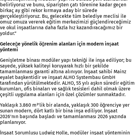
belirliyoruz ve bunu, siparişten çatı törenine kadar geçen
birkaç ay gibi rekor kırmaya aday bir sürede
gerçekleştiriyoruz. Bu, gelecekte tüm belediye meclisi ile
omuz omuza vererek eğitim merkezimizi güçlendireceğimiz
ve okul inşaatlarına daha fazla hız kazandıracağımız bir
yoldur.”
Geleceğe yönelik öğrenim alanları için modern inşaat
yöntemi
Genişletme binası modüler yapı tekniği ile inşa ediliyor; bu
sayede, yüksek kaliteyi koruyarak hızlı bir şekilde
tamamlanması garanti altına alınıyor. İnşaat sahibi Mainz
eyalet başkentidir ve inşaat ALHO Systembau GmbH
tarafından yürütülmektedir. ALHO, 55 yılı aşkın süredir eğitim
kurumları, ofis binaları ve sağlık tesisleri dahil olmak üzere
çeşitli uygulama alanları için özel çözümler sunmaktadır.
Yaklaşık 3.860 m²'lik bir alanda, yaklaşık 300 öğrenciye yer
sunan modern, dört katlı bir bina inşa ediliyor. İnşaat
2026'nın başında başladı ve tamamlanması 2026 yazında
planlanıyor.
İnşaat Sorumlusu Ludwig Holle, modüler inşaat yönteminin