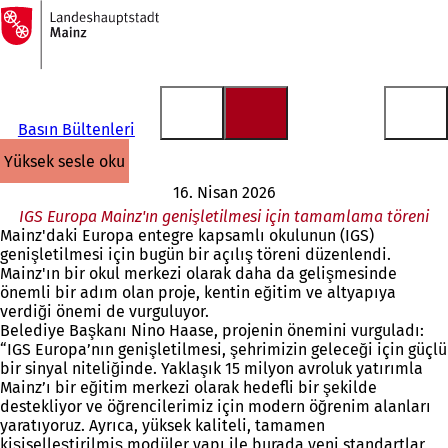
Ana
sayfaya
İçeriğe atla
Basın Bültenleri
yüksek sesle oku
16. Nisan 2026
IGS Europa Mainz'ın genişletilmesi için tamamlama töreni
Mainz'daki Europa entegre kapsamlı okulunun (IGS)
genişletilmesi için bugün bir açılış töreni düzenlendi.
Mainz'ın bir okul merkezi olarak daha da gelişmesinde
önemli bir adım olan proje, kentin eğitim ve altyapıya
verdiği önemi de vurguluyor.
Belediye Başkanı Nino Haase, projenin önemini vurguladı:
“IGS Europa’nın genişletilmesi, şehrimizin geleceği için güçlü
bir sinyal niteliğinde. Yaklaşık 15 milyon avroluk yatırımla
Mainz’ı bir eğitim merkezi olarak hedefli bir şekilde
destekliyor ve öğrencilerimiz için modern öğrenim alanları
yaratıyoruz. Ayrıca, yüksek kaliteli, tamamen
kişiselleştirilmiş modüler yapı ile burada yeni standartlar