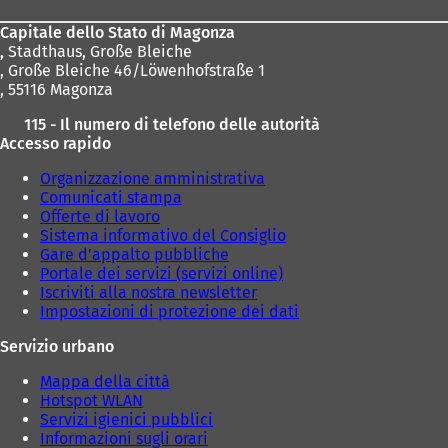
piedi
Capitale dello Stato di Magonza
,
Stadthaus, Große Bleiche
, Große Bleiche 46/Löwenhofstraße 1
, 55116 Magonza
115 - Il numero di telefono delle autorità
Accesso rapido
Organizzazione amministrativa
Comunicati stampa
Offerte di lavoro
Sistema informativo del Consiglio
Gare d'appalto pubbliche
Portale dei servizi (servizi online)
Iscriviti alla nostra newsletter
Impostazioni di protezione dei dati
Servizio urbano
Mappa della città
Hotspot WLAN
Servizi igienici pubblici
Informazioni sugli orari