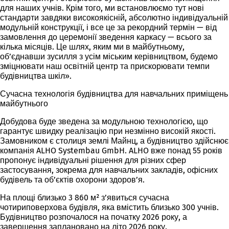
для наших учнів. Крім того, ми встановлюємо тут нові
стандарти завдяки високоякісній, абсолютно індивідуальній
модульній конструкції, і все це за рекордний термін — від
замовлення до церемонії зведення каркасу — всього за
кілька місяців. Це шлях, яким ми в майбутньому,
об’єднавши зусилля з усім міським керівництвом, будемо
зміцнювати наш освітній центр та прискорювати темпи
будівництва шкіл».
Сучасна технологія будівництва для навчальних приміщень
майбутнього
Добудова буде зведена за модульною технологією, що
гарантує швидку реалізацію при незмінно високій якості.
Замовником є столиця землі Майнц, а будівництво здійснює
компанія ALHO Systembau GmbH. ALHO вже понад 55 років
пропонує індивідуальні рішення для різних сфер
застосування, зокрема для навчальних закладів, офісних
будівель та об’єктів охорони здоров’я.
На площі близько 3 860 м² з’явиться сучасна
чотириповерхова будівля, яка вмістить близько 300 учнів.
Будівництво розпочалося на початку 2026 року, а
завершення заплановано на літо 2026 року.