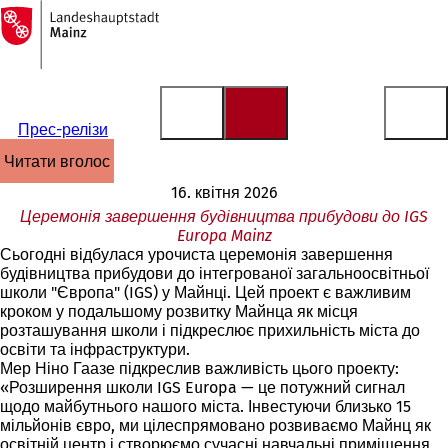
На
головну
Перейти до змісту
сторінку
Прес-релізи
читати вголос
16. квітня 2026
Церемонія завершення будівництва прибудови до IGS
Europa Mainz
Сьогодні відбулася урочиста церемонія завершення
будівництва прибудови до інтегрованої загальноосвітньої
школи "Європа" (IGS) у Майнці. Цей проект є важливим
кроком у подальшому розвитку Майнца як місця
розташування школи і підкреслює прихильність міста до
освіти та інфраструктури.
Мер Ніно Гаазе підкреслив важливість цього проекту:
«Розширення школи IGS Europa — це потужний сигнал
щодо майбутнього нашого міста. Інвестуючи близько 15
мільйонів євро, ми цілеспрямовано розвиваємо Майнц як
освітній центр і створюємо сучасні навчальні приміщення