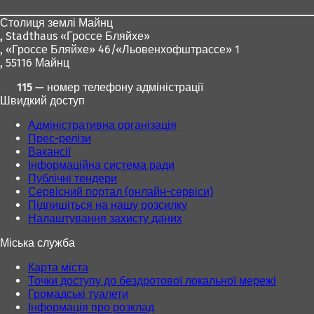
ніг
Столиця землі Майнц
,
Stadthaus «Гроссе Бляйхе»
, «Гроссе Бляйхе» 46/«Льовенхофштрассе» 1
, 55116 Майнц
115 — номер телефону адміністрації
Швидкий доступ
Адміністративна організація
Прес-релізи
Вакансії
Інформаційна система ради
Публічні тендери
Сервісний портал (онлайн-сервіси)
Підпишіться на нашу розсилку
Налаштування захисту даних
Міська служба
Карта міста
Точки доступу до бездротової локальної мережі
Громадські туалети
Інформація про розклад