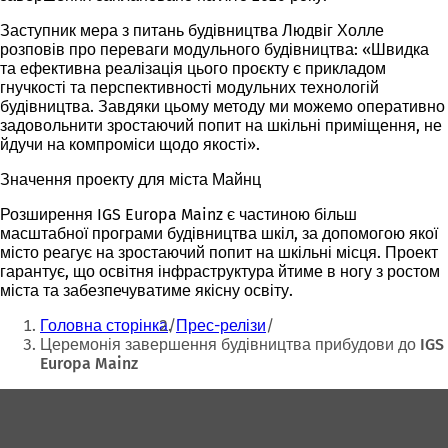
Заступник мера з питань будівництва Людвіг Холле
розповів про переваги модульного будівництва: «Швидка
та ефективна реалізація цього проєкту є прикладом
гнучкості та перспективності модульних технологій
будівництва. Завдяки цьому методу ми можемо оперативно
задовольнити зростаючий попит на шкільні приміщення, не
йдучи на компроміси щодо якості».
Значення проекту для міста Майнц
Розширення IGS Europa Mainz є частиною більш
масштабної програми будівництва шкіл, за допомогою якої
місто реагує на зростаючий попит на шкільні місця. Проект
гарантує, що освітня інфраструктура йтиме в ногу з ростом
міста та забезпечуватиме якісну освіту.
Ти
Головна сторінка
Прес-релізи
тут:
Церемонія завершення будівництва прибудови до IGS
Europa Mainz
Зона
для