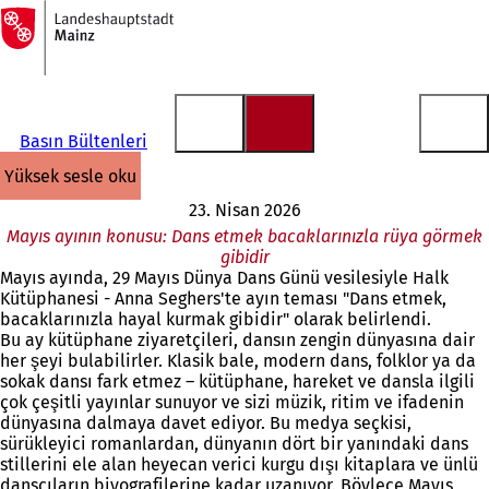
Ana
sayfaya
İçeriğe atla
Basın Bültenleri
yüksek sesle oku
23. Nisan 2026
Mayıs ayının konusu: Dans etmek bacaklarınızla rüya görmek
gibidir
Mayıs ayında, 29 Mayıs Dünya Dans Günü vesilesiyle Halk
Kütüphanesi - Anna Seghers'te ayın teması "Dans etmek,
bacaklarınızla hayal kurmak gibidir" olarak belirlendi.
Bu ay kütüphane ziyaretçileri, dansın zengin dünyasına dair
her şeyi bulabilirler. Klasik bale, modern dans, folklor ya da
sokak dansı fark etmez – kütüphane, hareket ve dansla ilgili
çok çeşitli yayınlar sunuyor ve sizi müzik, ritim ve ifadenin
dünyasına dalmaya davet ediyor. Bu medya seçkisi,
sürükleyici romanlardan, dünyanın dört bir yanındaki dans
stillerini ele alan heyecan verici kurgu dışı kitaplara ve ünlü
dansçıların biyografilerine kadar uzanıyor. Böylece Mayıs