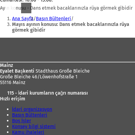
Ayın konusu - Dans etmek bacaklarınızla rüya görmek gibidir
Buradasınız:
Ana Sayfa
Basın Bültenleri
Mayıs ayının konusu: Dans etmek bacaklarınızla rüya
görmek gibidir
Ayak
bölgesi
Mainz
Eyalet Başkenti
Stadthaus Große Bleiche
Große Bleiche 46/Löwenhofstraße 1
55116 Mainz
115 - İdari kurumların çağrı numarası
Hızlı erişim
İdari organizasyon
Basın Bültenleri
Boş İşler
Konsey bilgi sistemi
Kamu ihaleleri