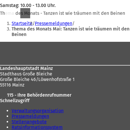
Samstag: 10.00 - 13.00 Uhr.
Thema des Monats - Tanzen ist wie träumen mit den Beinen
Sie
Startseite
Pressemeldungen
befinden
Thema des Monats Mai: Tanzen ist wie träumen mit den
Beinen
sich
hier:
Fußbereich
Landeshauptstadt Mainz
Stadthaus Große Bleiche
Große Bleiche 46/Löwenhofstraße 1
55116 Mainz
115 - Ihre Behördenrufnummer
Schnellzugriff
Verwaltungsorganisation
Pressemeldungen
Stellenangebote
Ratsinformationssystem