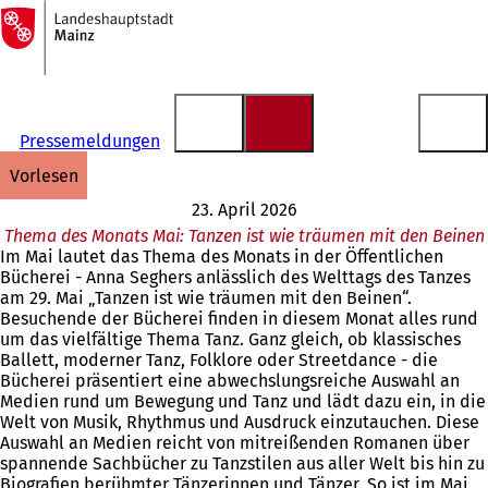
Zur
Startseite
Inhalt anspringen
Pressemeldungen
vorlesen
23. April 2026
Thema des Monats Mai: Tanzen ist wie träumen mit den Beinen
Im Mai lautet das Thema des Monats in der Öffentlichen
Bücherei - Anna Seghers anlässlich des Welttags des Tanzes
am 29. Mai „Tanzen ist wie träumen mit den Beinen“.
Besuchende der Bücherei finden in diesem Monat alles rund
um das vielfältige Thema Tanz. Ganz gleich, ob klassisches
Ballett, moderner Tanz, Folklore oder Streetdance - die
Bücherei präsentiert eine abwechslungsreiche Auswahl an
Medien rund um Bewegung und Tanz und lädt dazu ein, in die
Welt von Musik, Rhythmus und Ausdruck einzutauchen. Diese
Auswahl an Medien reicht von mitreißenden Romanen über
spannende Sachbücher zu Tanzstilen aus aller Welt bis hin zu
Biografien berühmter Tänzerinnen und Tänzer. So ist im Mai