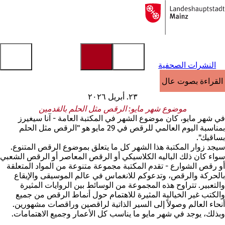
إلى
الصفحة
الانتقال إلى المحتوى
الرئيسية
النشرات الصحفية
القراءة بصوت عالٍ
٢٣. أبريل ٢٠٢٦
موضوع شهر مايو: الرقص مثل الحلم بالقدمين
في شهر مايو، كان موضوع الشهر في المكتبة العامة - آنا سيغيرز
بمناسبة اليوم العالمي للرقص في 29 مايو هو "الرقص مثل الحلم
بساقيك".
سيجد زوار المكتبة هذا الشهر كل ما يتعلق بموضوع الرقص المتنوع.
سواء كان ذلك الباليه الكلاسيكي أو الرقص المعاصر أو الرقص الشعبي
أو رقص الشوارع - تقدم المكتبة مجموعة متنوعة من المواد المتعلقة
بالحركة والرقص، وتدعوكم للانغماس في عالم الموسيقى والإيقاع
والتعبير. تتراوح هذه المجموعة من الوسائط بين الروايات المثيرة
والكتب غير الخيالية المثيرة للاهتمام حول أنماط الرقص من جميع
أنحاء العالم وصولاً إلى السير الذاتية لراقصين وراقصات مشهورين.
وبذلك، يوجد في شهر مايو ما يناسب كل الأعمار وجميع الاهتمامات.