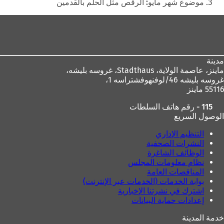
هنا
موضوع شهر مايو: الرقص مثل الحلم بالقدمين
منطقة
القدم
مدينة
ماينز، عاصمة الولاية،
Stadthaus، غروسه بليشه،
غروسه بليشه 46/لوفنهوفشتراسه 1،
55116 ماينز
115 - رقم هاتف السلطات
الوصول السريع
التنظيم الإداري
النشرات الصحفية
الوظائف الشاغرة
نظام معلومات المجلس
المناقصات العامة
بوابة الخدمات (الخدمات عبر الإنترنت)
اشترك في نشرتنا الإخبارية
إعدادات حماية البيانات
خدمة المدينة