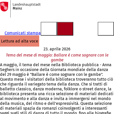
Alla
pagina
Vai al contenuto
iniziale
Comunicati stampa
lettura ad alta voce
23. aprile 2026
Tema del mese di maggio: Ballare è come sognare con le
gambe
A maggio, il tema del mese nella Biblioteca pubblica - Anna
Seghers in occasione della Giornata mondiale della danza
del 29 maggio è "Ballare è come sognare con le gambe".
Questo mese i visitatori della biblioteca troveranno tutto ciò
che riguarda il variegato tema della danza. Che si tratti di
balletto classico, danza moderna, folklore o street dance, la
biblioteca presenta una ricca selezione di materiali dedicati
al movimento e alla danza e invita a immergersi nel mondo
della musica, del ritmo e dell’espressività. Questa selezione
di materiali spazia da romanzi coinvolgenti a interessanti
saggi sugli stili di danza di tutto il mondo, fino alle biografie