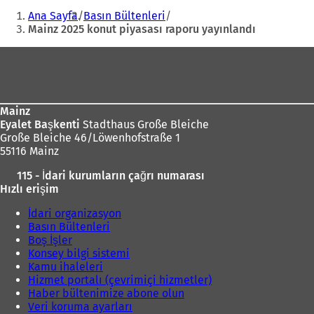
Buradasınız:
Ana Sayfa
Basın Bültenleri
Mainz 2025 konut piyasası raporu yayınlandı
Ayak
bölgesi
Mainz
Eyalet Başkenti
Stadthaus Große Bleiche
Große Bleiche 46/Löwenhofstraße 1
55116 Mainz
115 - İdari kurumların çağrı numarası
Hızlı erişim
İdari organizasyon
Basın Bültenleri
Boş İşler
Konsey bilgi sistemi
Kamu ihaleleri
Hizmet portalı (çevrimiçi hizmetler)
Haber bültenimize abone olun
Veri koruma ayarları