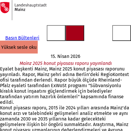
Ana
sayfaya
İçeriğe atla
Basın Bültenleri
yüksek sesle oku
15. Nisan 2026
Mainz 2025 konut piyasası raporu yayınlandı
Eyalet başkenti Mainz, Mainz 2025 konut piyasası raporunu
yayınladı. Rapor, Mainz şehri adına Berlin'deki RegioKontext
ofisi tarafından derlendi. Rapor büyük ölçüde Rheinland-
Pfalz eyaleti tarafından ExWoSt programı "Sübvansiyonlu
kiralık konut inşaatını güçlendirmek için belediyeler
tarafından yatırım hazırlık önlemleri" kapsamında finanse
edildi.
Konut piyasası raporu, 2015 ile 2024 yılları arasında Mainz'da
konut arzı ve talebindeki gelişmeleri analiz etmekte ve aynı
zamanda 2030 ve 2035 yıllarına kadar gelecekteki
gelişmelere ilişkin bir öngörü sunmaktadır. Araştırma, Mainz
konut piyasası uzmanlarının değerlendirmeleri ve Avrupa,