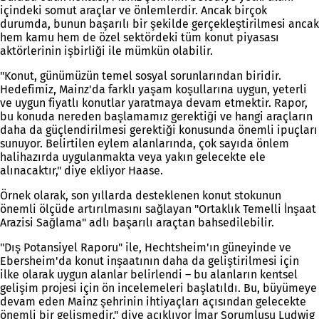
içindeki somut araçlar ve önlemlerdir. Ancak birçok
durumda, bunun başarılı bir şekilde gerçekleştirilmesi ancak
hem kamu hem de özel sektördeki tüm konut piyasası
aktörlerinin işbirliği ile mümkün olabilir.
"Konut, günümüzün temel sosyal sorunlarından biridir.
Hedefimiz, Mainz'da farklı yaşam koşullarına uygun, yeterli
ve uygun fiyatlı konutlar yaratmaya devam etmektir. Rapor,
bu konuda nereden başlamamız gerektiği ve hangi araçların
daha da güçlendirilmesi gerektiği konusunda önemli ipuçları
sunuyor. Belirtilen eylem alanlarında, çok sayıda önlem
halihazırda uygulanmakta veya yakın gelecekte ele
alınacaktır," diye ekliyor Haase.
Örnek olarak, son yıllarda desteklenen konut stokunun
önemli ölçüde artırılmasını sağlayan "Ortaklık Temelli İnşaat
Arazisi Sağlama" adlı başarılı araçtan bahsedilebilir.
"Dış Potansiyel Raporu" ile, Hechtsheim'ın güneyinde ve
Ebersheim'da konut inşaatının daha da geliştirilmesi için
ilke olarak uygun alanlar belirlendi – bu alanların kentsel
gelişim projesi için ön incelemeleri başlatıldı. Bu, büyümeye
devam eden Mainz şehrinin ihtiyaçları açısından gelecekte
önemli bir gelişmedir," diye açıklıyor İmar Sorumlusu Ludwig