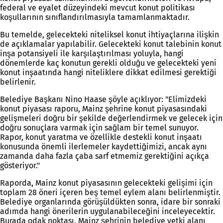
federal ve eyalet düzeyindeki mevcut konut politikası
koşullarının sınıflandırılmasıyla tamamlanmaktadır.
Bu temelde, gelecekteki niteliksel konut ihtiyaçlarına ilişkin
de açıklamalar yapılabilir. Gelecekteki konut talebinin konut
inşa potansiyeli ile karşılaştırılması yoluyla, hangi
dönemlerde kaç konutun gerekli olduğu ve gelecekteki yeni
konut inşaatında hangi niteliklere dikkat edilmesi gerektiği
belirlenir.
Belediye Başkanı Nino Haase şöyle açıklıyor: "Elimizdeki
konut piyasası raporu, Mainz şehrine konut piyasasındaki
gelişmeleri doğru bir şekilde değerlendirmek ve gelecek için
doğru sonuçlara varmak için sağlam bir temel sunuyor.
Rapor, konut yaratma ve özellikle destekli konut inşaatı
konusunda önemli ilerlemeler kaydettiğimizi, ancak aynı
zamanda daha fazla çaba sarf etmemiz gerektiğini açıkça
gösteriyor."
Raporda, Mainz konut piyasasının gelecekteki gelişimi için
toplam 28 öneri içeren beş temel eylem alanı belirlenmiştir.
Belediye organlarında görüşüldükten sonra, idare bir sonraki
adımda hangi önerilerin uygulanabileceğini inceleyecektir.
Burada odak noktası, Mainz şehrinin belediye yetki alanı