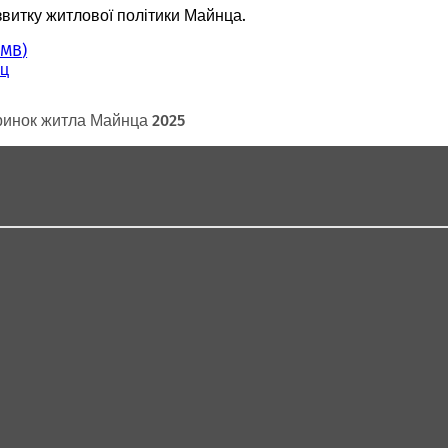
витку житлової політики Майнца.
 MB
нц
 ринок житла Майнца 2025