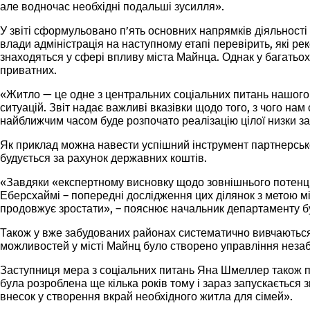
але водночас необхідні подальші зусилля».
У звіті сформульовано п’ять основних напрямків діяльност
влади адміністрація на наступному етапі перевірить, які р
знаходяться у сфері впливу міста Майнца. Однак у багатьох
приватних.
«Житло — це одне з центральних соціальних питань нашого 
ситуацій. Звіт надає важливі вказівки щодо того, з чого нам
найближчим часом буде розпочато реалізацію цілої низки за
Як приклад можна навести успішний інструмент партнерсько
будується за рахунок державних коштів.
«Завдяки «експертному висновку щодо зовнішнього потенці
Еберсхаймі – попередні дослідження цих ділянок з метою м
продовжує зростати», – пояснює начальник департаменту б
Також у вже забудованих районах систематично вивчаються 
можливостей у місті Майнц було створено управління неза
Заступниця мера з соціальних питань Яна Шмеллер також п
була розроблена ще кілька років тому і зараз запускається
внесок у створення вкрай необхідного житла для сімей».