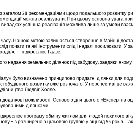
і з загалом 28 рекомендаціями щодо подальшого розвитку ри
екомендації можна реалізувати. При цьому основна увага пр
 випадках успішна реалізація можлива лише за умови взаємод
часу. Нашою метою залишається створення в Майнці достатн
 слід почати та які інструменти слід і надалі посилювати. У
ходів», — підкреслює Гаазе.
го надання земельних ділянок під забудову, завдяки якому 
алу» було визначено принципово придатні ділянки для пода
істобудівного розвитку вже розпочато. У перспективі це ва
удівництва Людвіг Холле.
додаткові можливості. Основою для цього є «Експертна оцін
будованими ділянками.
ідкреслює програму обміну житлом для людей похилого віку
 знову – з розширеною цільовою групою у віці від 55 років.