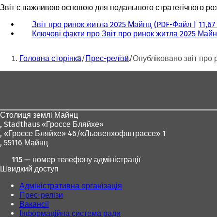
Звіт є важливою основою для подальшого стратегічного роз
Звіт про ринок житла 2025 Майнц
PDF
-Файл
11,67
Ключові факти про Звіт про ринок житла 2025 Май
Ти
Головна сторінка
Прес-релізи
Опубліковано звіт про
тут:
Зона
для
ніг
Столиця землі Майнц
,
Stadthaus «Гроссе Бляйхе»
, «Гроссе Бляйхе» 46/«Льовенхофштрассе» 1
, 55116 Майнц
115 — номер телефону адміністрації
Швидкий доступ
Адміністративна організація
Прес-релізи
Вакансії
Інформаційна система ради