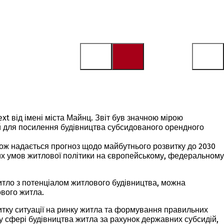
t від імені міста Майнц. Звіт був значною мірою
й для посилення будівництва субсидованого орендного
також надається прогноз щодо майбутнього розвитку до 2030
вих умов житлової політики на європейському, федеральному
итло з потенціалом житлового будівництва, можна
ового житла.
итку ситуації на ринку житла та формування правильних
 у сфері будівництва житла за рахунок державних субсидій,