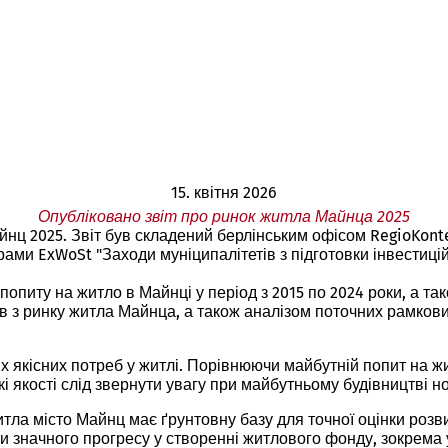
15. квітня 2026
Опубліковано звіт про ринок житла Майнца 2025
нц 2025. Звіт був складений берлінським офісом RegioKontex
и ExWoSt "Заходи муніципалітетів з підготовки інвестиці
а попиту на житло в Майнці у період з 2015 по 2024 роки, а 
ів з ринку житла Майнца, а також аналізом поточних рамко
х якісних потреб у житлі. Порівнюючи майбутній попит на ж
які якості слід звернути увагу при майбутньому будівництві н
тла місто Майнц має ґрунтовну базу для точної оцінки розв
гли значного прогресу у створенні житлового фонду, зокрема