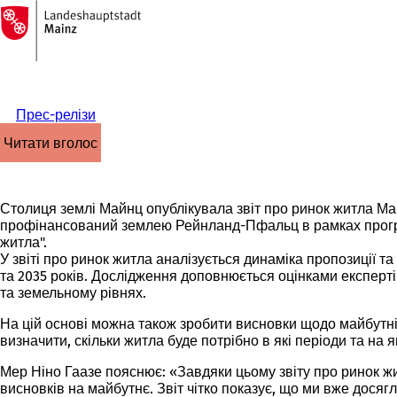
На
головну
Перейти до змісту
сторінку
Прес-релізи
читати вголос
Столиця землі Майнц опублікувала звіт про ринок житла Май
профінансований землею Рейнланд-Пфальц в рамках програм
житла".
У звіті про ринок житла аналізується динаміка пропозиції т
та 2035 років. Дослідження доповнюється оцінками експерт
та земельному рівнях.
На цій основі можна також зробити висновки щодо майбутні
визначити, скільки житла буде потрібно в які періоди та на 
Мер Ніно Гаазе пояснює: «Завдяки цьому звіту про ринок жи
висновків на майбутнє. Звіт чітко показує, що ми вже дося