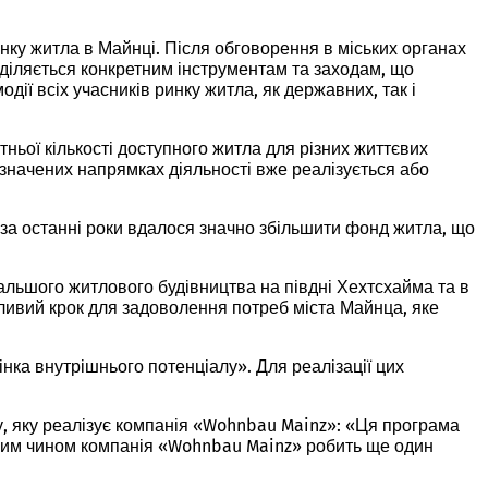
нку житла в Майнці. Після обговорення в міських органах
иділяється конкретним інструментам та заходам, що
ії всіх учасників ринку житла, як державних, так і
ьої кількості доступного житла для різних життєвих
 зазначених напрямках діяльності вже реалізується або
за останні роки вдалося значно збільшити фонд житла, що
льшого житлового будівництва на півдні Хехтсхайма та в
жливий крок для задоволення потреб міста Майнца, яке
ка внутрішнього потенціалу». Для реалізації цих
, яку реалізує компанія «Wohnbau Mainz»: «Ця програма
 Таким чином компанія «Wohnbau Mainz» робить ще один