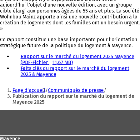
aujourd’hui l’objet d’une nouvelle édition, avec un groupe
cible élargi aux personnes âgées de 55 ans et plus. La société
Wohnbau Mainz apporte ainsi une nouvelle contribution à la
création de logements dont les familles ont un besoin urgent.
»
Ce rapport constitue une base importante pour l'orientation
stratégique future de la politique du logement à Mayence.
Rapport sur le marché du logement 2025 Mayence
PDF
-Fichier
11,67 MB
Faits clés du rapport sur le marché du logement
2025 à Mayence
Vous
Page d'accueil
Communiqués de presse
êtes
Publication du rapport sur le marché du logement de
Mayence 2025
ici
:
Pied
de
page
Mayence