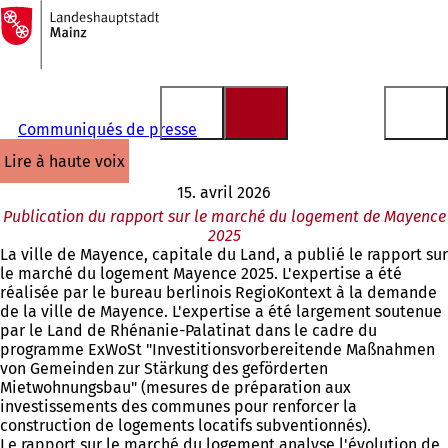
Vers
la
Accéder au contenu
page
d'accueil
Communiqués de presse
lire à haute voix
15. avril 2026
Publication du rapport sur le marché du logement de Mayence
2025
La ville de Mayence, capitale du Land, a publié le rapport sur
le marché du logement Mayence 2025. L'expertise a été
réalisée par le bureau berlinois RegioKontext à la demande
de la ville de Mayence. L'expertise a été largement soutenue
par le Land de Rhénanie-Palatinat dans le cadre du
programme ExWoSt "Investitionsvorbereitende Maßnahmen
von Gemeinden zur Stärkung des geförderten
Mietwohnungsbau" (mesures de préparation aux
investissements des communes pour renforcer la
construction de logements locatifs subventionnés).
Le rapport sur le marché du logement analyse l'évolution de