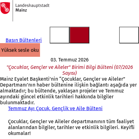
Ana
sayfaya
İçeriğe atla
Basın Bültenleri
yüksek sesle oku
03. Temmuz 2026
"Çocuklar, Gençler ve Aileler" Birimi Bilgi Bülteni (07/2026
Sayısı)
Mainz Eyalet Başkenti’nin “Çocuklar, Gençler ve Aileler”
Departmanı’nın haber bültenine ilişkin bağlantı aşağıda yer
almaktadır; bu bültende, yaklaşan projeler ve Temmuz
ayındaki güncel etkinlik tarihleri hakkında bilgiler
bulunmaktadır.
Temmuz Ayı Çocuk, Gençlik ve Aile Bülteni
(
Y
e
Çocuklar, Gençler ve Aileler departmanının tüm faaliyet
n
alanlarından bilgiler, tarihler ve etkinlik bilgileri. Keyifli
i
okumalar!
b