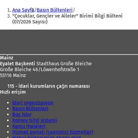
i
Buradasınız:
Ana Sayfa
Basın Bültenleri
r
"Çocuklar, Gençler ve Aileler" Birimi Bilgi Bülteni
s
(07/2026 Sayısı)
e
k
Ayak
m
e
bölgesi
d
e
a
Mainz
ç
Eyalet Başkenti
Stadthaus Große Bleiche
ı
Große Bleiche 46/Löwenhofstraße 1
l
55116 Mainz
ı
115 - İdari kurumların çağrı numarası
r
Hızlı erişim
)
İdari organizasyon
Basın Bültenleri
Boş İşler
Konsey bilgi sistemi
Kamu ihaleleri
Hizmet portalı (çevrimiçi hizmetler)
Haber bültenimize abone olun